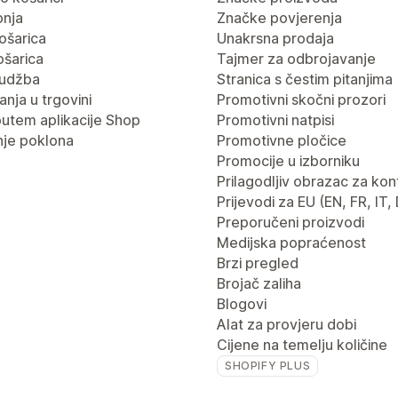
pnja
Značke povjerenja
ošarica
Unakrsna prodaja
ošarica
Tajmer za odbrojavanje
rudžba
Stranica s čestim pitanjima
nja u trgovini
Promotivni skočni prozori
putem aplikacije Shop
Promotivni natpisi
je poklona
Promotivne pločice
Promocije u izborniku
Prilagodljiv obrazac za kon
Prijevodi za EU (EN, FR, IT,
Preporučeni proizvodi
Medijska popraćenost
Brzi pregled
Brojač zaliha
Blogovi
Alat za provjeru dobi
Cijene na temelju količine
SHOPIFY PLUS