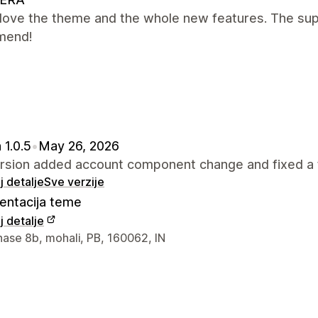
y love the theme and the whole new features. The suppo
mend!
 1.0.5
•
May 26, 2026
ersion added account component change and fixed a 
 detalje
Sve verzije
ntacija teme
 detalje
a kontakt dizajnera
hase 8b, mohali, PB, 160062, IN