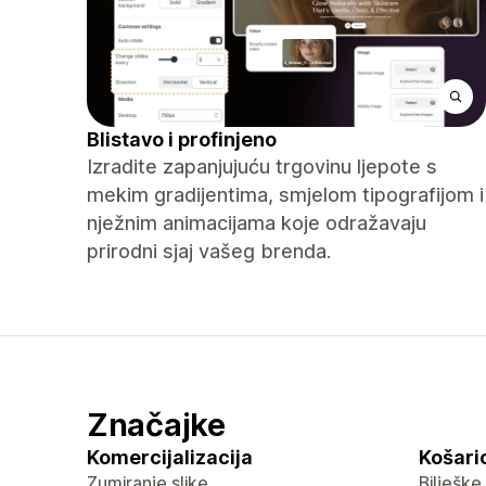
Blistavo i profinjeno
Izradite zapanjujuću trgovinu ljepote s
mekim gradijentima, smjelom tipografijom i
nježnim animacijama koje odražavaju
prirodni sjaj vašeg brenda.
Značajke
Komercijalizacija
Košaric
Zumiranje slike
Bilješke