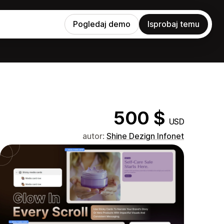
Pogledaj demo
Isprobaj temu
500 $
USD
autor:
Shine Dezign Infonet