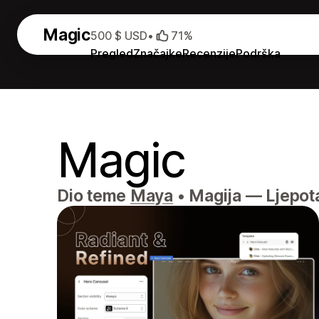
Magic
500 $ USD
•
71%
Pregled
Značajke
Recenzije
Podrška
Magic
Dio teme
Maya
•
Magija — Ljepota