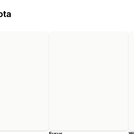
ota
Eurus
W