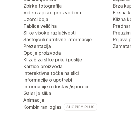
Zbirke fotografija
Brza ku
Videozapisi o proizvodima
Fiksna k
Uzorci boja
Klizna k
Tablica veličina
Predna
Slike visoke razlučivosti
Preuzima
Sastojci ili nutritivne informacije
Prijava 
Prezentacija
Zamatan
Opcije proizvoda
Klizač za slike prije i poslije
Kartice proizvoda
Interaktivna točka na slici
Informacije o upotrebi
Informacije o dostavi/isporuci
Galerije slika
Animacija
Kombinirani oglas
SHOPIFY PLUS