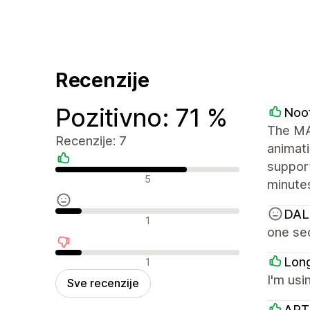
Recenzije
Pozitivno: 71 %
Noo
The MAY
Recenzije: 7
animati
support
Pozitivne recenzije
5
minutes
DAL
Neutralne recenzije
1
one sec
Negativne recenzije
Lon
1
I'm usi
Sve recenzije
ART