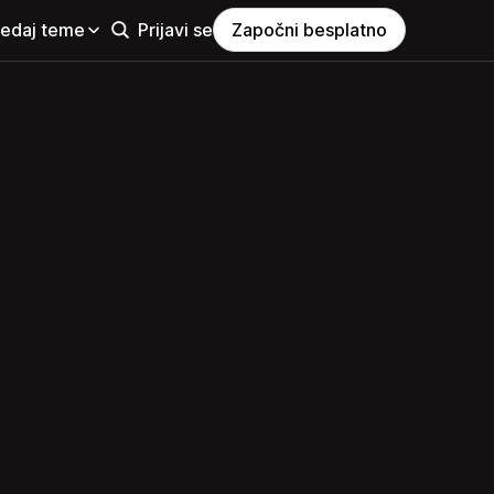
ledaj teme
Prijavi se
Započni besplatno