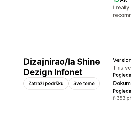
I reall
recom
Dizajnirao/la Shine
Version
This v
Dezign Infonet
Pogledaj
Dokume
Zatraži podršku
Sve teme
Pogledaj
Podaci z
f-353 p