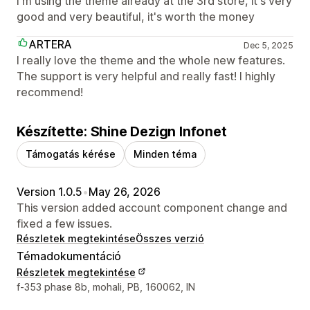
I'm using the theme already at the 3rd store, it's very
good and very beautiful, it's worth the money
ARTERA
Dec 5, 2025
I really love the theme and the whole new features.
The support is very helpful and really fast! I highly
recommend!
Készítette: Shine Dezign Infonet
Támogatás kérése
Minden téma
Version 1.0.5
•
May 26, 2026
This version added account component change and
fixed a few issues.
Részletek megtekintése
Összes verzió
Témadokumentáció
Részletek megtekintése
Dizájner kapcsolattartási adatai
f-353 phase 8b, mohali, PB, 160062, IN