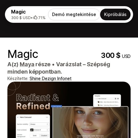
Magic
Demó megtekintése
Kipróbálás
300 $ USD
•
71%
Magic
300 $
USD
A(z)
Maya
része
•
Varázslat – Szépség
minden képpontban.
Készítette:
Shine Dezign Infonet