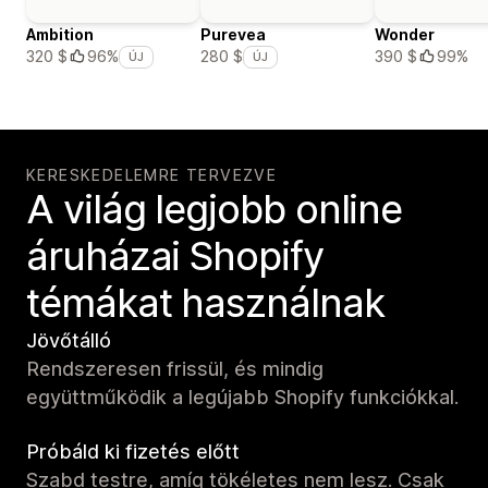
Ambition
Purevea
Wonder
390 $
99%
320 $
96%
280 $
ÚJ
ÚJ
KERESKEDELEMRE TERVEZVE
A világ legjobb online
áruházai Shopify
témákat használnak
Jövőtálló
Rendszeresen frissül, és mindig
együttműködik a legújabb Shopify funkciókkal.
Próbáld ki fizetés előtt
Szabd testre, amíg tökéletes nem lesz. Csak