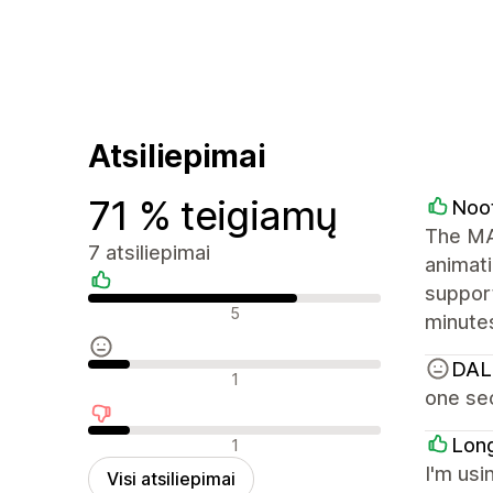
Atsiliepimai
71 % teigiamų
Noo
The MAY
7 atsiliepimai
animati
support
Teigiami atsiliepimai
5
minutes
DAL
Neutralūs atsiliepimai
1
one sec
Neigiami atsiliepimai
Lon
1
I'm usi
Visi atsiliepimai