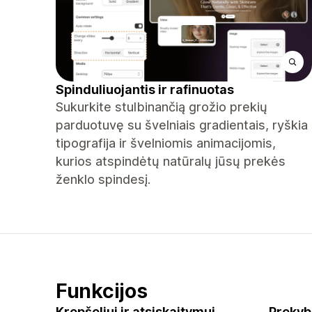
Spinduliuojantis ir rafinuotas
Sukurkite stulbinančią grožio prekių
parduotuvę su švelniais gradientais, ryškia
tipografija ir švelniomis animacijomis,
kurios atspindėtų natūralų jūsų prekės
ženklo spindesį.
Funkcijos
Krepšeliui ir atsiskaitymui
Prekyb