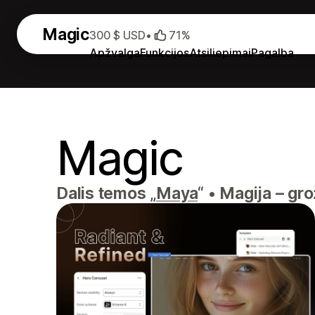
Magic
300 $ USD
•
71%
Apžvalga
Funkcijos
Atsiliepimai
Pagalba
Magic
Dalis temos „
Maya
“
•
Magija – gro