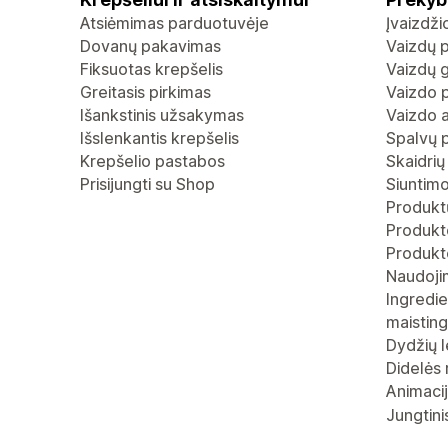
Atsiėmimas parduotuvėje
Įvaizdž
Dovanų pakavimas
Vaizdų p
Fiksuotas krepšelis
Vaizdų g
Greitasis pirkimas
Vaizdo p
Išankstinis užsakymas
Vaizdo 
Išslenkantis krepšelis
Spalvų 
Krepšelio pastabos
Skaidrių
Prisijungti su Shop
Siuntimo
Produktų
Produkto
Produkt
Naudoji
Ingredie
maistin
Dydžių l
Didelės 
Animaci
Jungtini