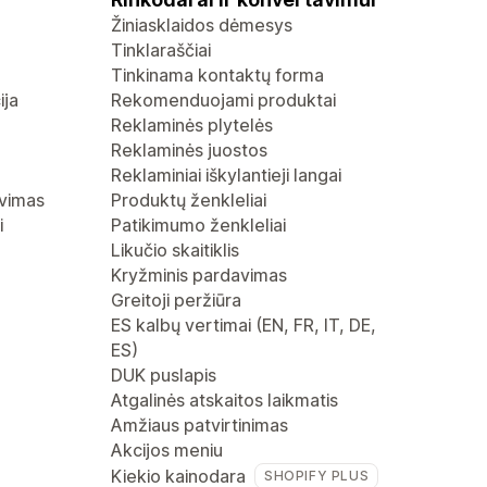
Žiniasklaidos dėmesys
Tinklaraščiai
Tinkinama kontaktų forma
ija
Rekomenduojami produktai
Reklaminės plytelės
Reklaminės juostos
Reklaminiai iškylantieji langai
avimas
Produktų ženkleliai
i
Patikimumo ženkleliai
Likučio skaitiklis
Kryžminis pardavimas
Greitoji peržiūra
ES kalbų vertimai (EN, FR, IT, DE,
ES)
DUK puslapis
Atgalinės atskaitos laikmatis
Amžiaus patvirtinimas
Akcijos meniu
Kiekio kainodara
SHOPIFY PLUS