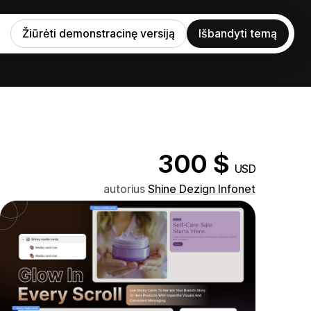
Žiūrėti demonstracinę versiją
Išbandyti temą
300 $
USD
autorius
Shine Dezign Infonet