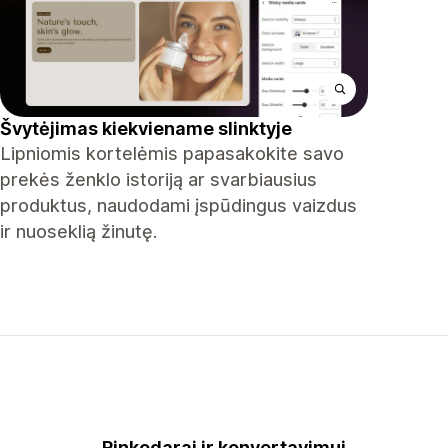
Švytėjimas kiekviename slinktyje
Lipniomis kortelėmis papasakokite savo
prekės ženklo istoriją ar svarbiausius
produktus, naudodami įspūdingus vaizdus
ir nuoseklią žinutę.
Rinkodarai ir konvertavimui