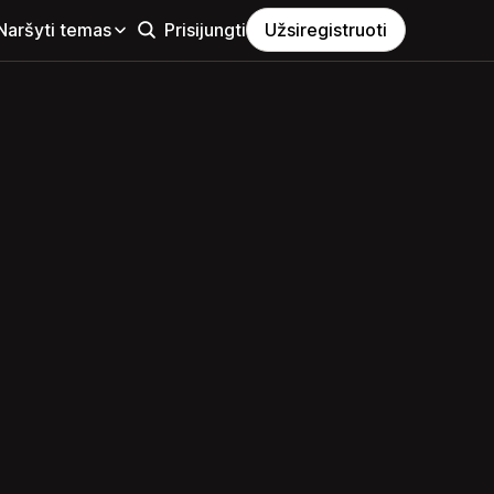
Naršyti temas
Prisijungti
Užsiregistruoti