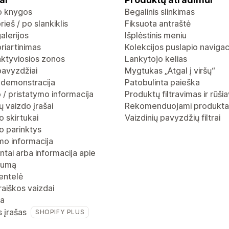
io knygos
Begalinis slinkimas
rieš / po slankiklis
Fiksuota antraštė
alerijos
Išplėstinis meniu
riartinimas
Kolekcijos puslapio navigac
aktyviosios zonos
Lankytojo kelias
pavyzdžiai
Mygtukas „Atgal į viršų“
 demonstracija
Patobulinta paieška
 / pristatymo informacija
Produktų filtravimas ir rūši
 vaizdo įrašai
Rekomenduojami produkta
 skirtukai
Vaizdinių pavyzdžių filtrai
o parinktys
mo informacija
ntai arba informacija apie
gumą
entelė
raiškos vaizdai
ja
s įrašas
SHOPIFY PLUS