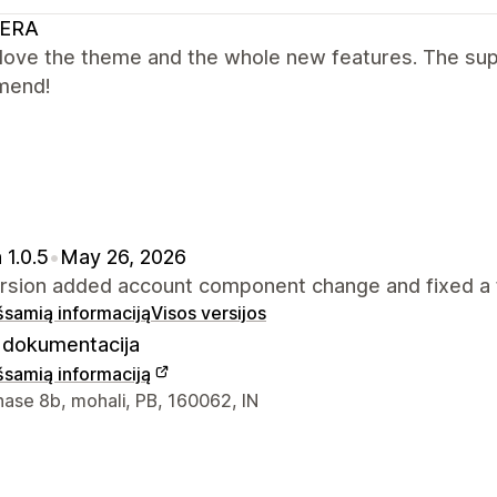
ERA
y love the theme and the whole new features. The suppo
mend!
 1.0.5
•
May 26, 2026
ersion added account component change and fixed a 
išsamią informaciją
Visos versijos
dokumentacija
išsamią informaciją
ontaktiniai duomenys
hase 8b, mohali, PB, 160062, IN