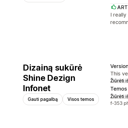
ART
I reall
recom
Dizainą sukūrė
Version
This v
Shine Dezign
Žiūrėti 
Infonet
Temos 
Žiūrėti 
Gauti pagalbą
Visos temos
Kūrėjo k
f-353 p