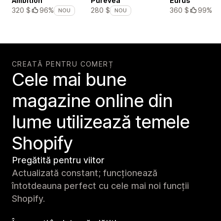
Ambition
Purevea
Eurus
360 $
99%
320 $
96%
280 $
NOU
NOU
CREATĂ PENTRU COMERȚ
Cele mai bune
magazine online din
lume utilizează temele
Shopify
Pregătită pentru viitor
Actualizată constant; funcționează
întotdeauna perfect cu cele mai noi funcții
Shopify.