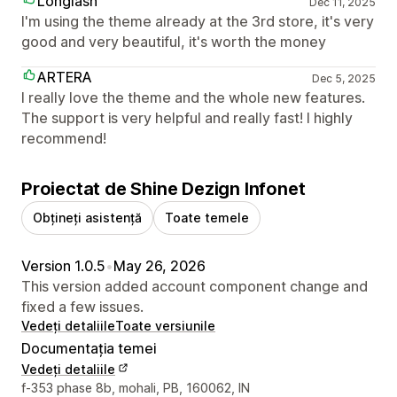
Longlash
Dec 11, 2025
I'm using the theme already at the 3rd store, it's very
good and very beautiful, it's worth the money
ARTERA
Dec 5, 2025
I really love the theme and the whole new features.
The support is very helpful and really fast! I highly
recommend!
Proiectat de Shine Dezign Infonet
Obțineți asistență
Toate temele
Version 1.0.5
•
May 26, 2026
This version added account component change and
fixed a few issues.
Vedeți detaliile
Toate versiunile
Documentația temei
Vedeți detaliile
Detaliile de contact ale designerului
f-353 phase 8b, mohali, PB, 160062, IN