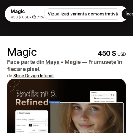
Magic
Vizualizați varianta demonstrativă
Înc
450 $ USD
•
71%
Magic
450 $
USD
Face parte din
Maya
•
Magie — Frumusețe în
fiecare pixel.
de
Shine Dezign Infonet