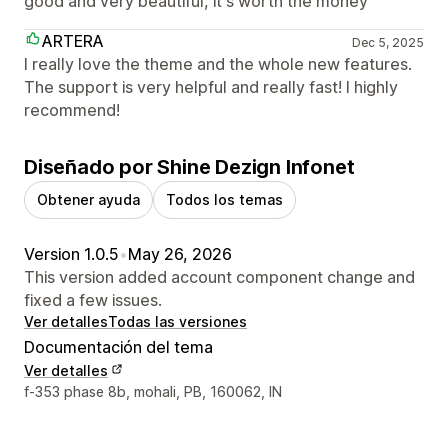
good and very beautiful, it's worth the money
ARTERA
Dec 5, 2025
I really love the theme and the whole new features.
The support is very helpful and really fast! I highly
recommend!
Diseñado por Shine Dezign Infonet
Obtener ayuda
Todos los temas
Version 1.0.5
•
May 26, 2026
This version added account component change and
fixed a few issues.
Ver detalles
Todas las versiones
Documentación del tema
Ver detalles
Detalles de contacto del diseñador
f-353 phase 8b, mohali, PB, 160062, IN