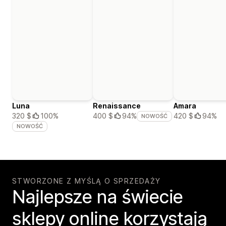
Luna
Renaissance
Amara
320 $
100%
420 $
94%
400 $
94%
NOWOŚĆ
NOWOŚĆ
STWORZONE Z MYŚLĄ O SPRZEDAŻY
Najlepsze na świecie
sklepy online korzystają