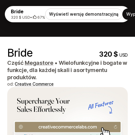
Bride
Wyświetl wersję demonstracyjną
Wyp
320 $ USD
•
67%
Bride
320 $
USD
Część
Megastore
•
Wielofunkcyjne i bogate w
funkcje, dla każdej skali i asortymentu
produktów.
od:
Creative Commerce