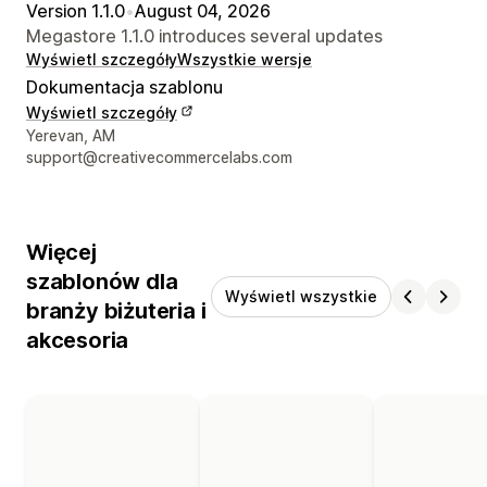
Version 1.1.0
•
August 04, 2026
Megastore 1.1.0 introduces several updates
Wyświetl szczegóły
Wszystkie wersje
Dokumentacja szablonu
Wyświetl szczegóły
Dane kontaktowe projektanta
Yerevan, AM
support@creativecommercelabs.com
Więcej
szablonów dla
Wyświetl wszystkie
branży biżuteria i
akcesoria