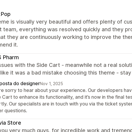
tPop
me is visually very beautiful and offers plenty of cus
 team, everything was resolved quickly and they prov
hat they are continuously working to improve the them
end it.
 Pharm
sues with the Side Cart - meanwhile not a real solut
ike it was a bad mistake choosing this theme - stay
posta do designer
Nov 1, 2025
re sorry to hear about your experience. Our developers ha
 Cart to enhance its functionality, and it’s now in the final t
tly. Our specialists are in touch with you via the ticket sys
er questions.
ia Store
you very much guys, for incredible work and tremen