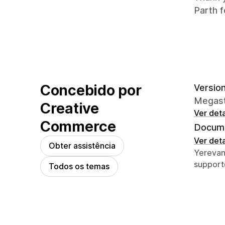
Parth f
Concebido por
Version 
Megasto
Creative
Ver det
Commerce
Docume
Ver det
Obter assistência
Detalhe
Yerevan
suppor
Todos os temas