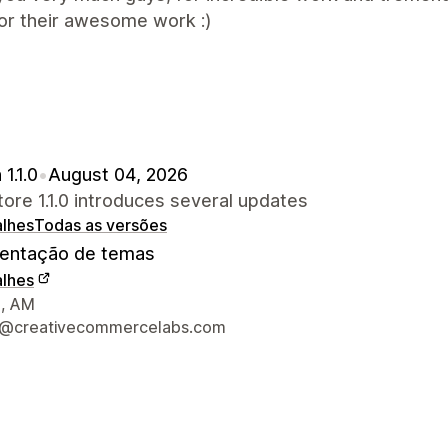
or their awesome work :)
1.1.0
•
August 04, 2026
re 1.1.0 introduces several updates
alhes
Todas as versões
ntação de temas
alhes
s de contacto do designer
, AM
t@creativecommercelabs.com