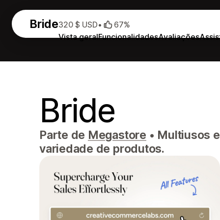
Bride
320 $ USD
•
67%
Vista geral
Funcionalidades
Avaliações
Assis
Bride
Parte de
Megastore
•
Multiusos e
variedade de produtos.