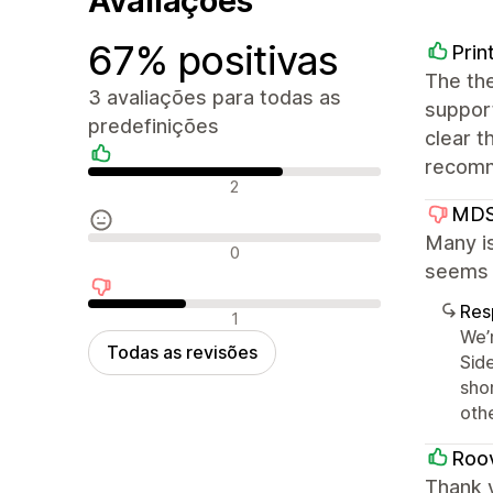
Avaliações
67% positivas
Prin
The the
3 avaliações para todas as
support
predefinições
clear t
recomm
Avaliações positivas
2
MDS
Many is
Avaliações neutras
0
seems l
Res
Avaliações negativas
1
We’
Todas as revisões
Side
shor
oth
Roov
Thank 