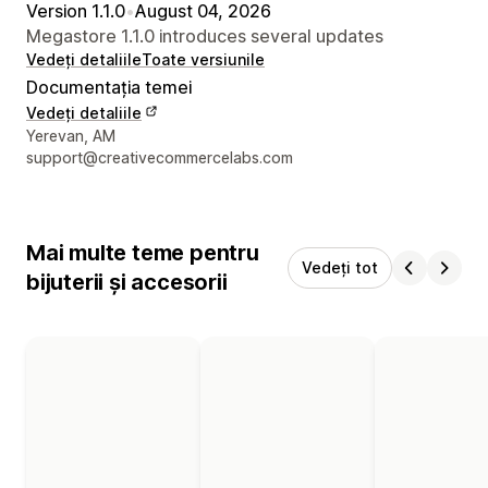
Version 1.1.0
•
August 04, 2026
Megastore 1.1.0 introduces several updates
Vedeți detaliile
Toate versiunile
Documentația temei
Vedeți detaliile
Detaliile de contact ale designerului
Yerevan, AM
support@creativecommercelabs.com
Mai multe teme pentru
Vedeți tot
bijuterii și accesorii