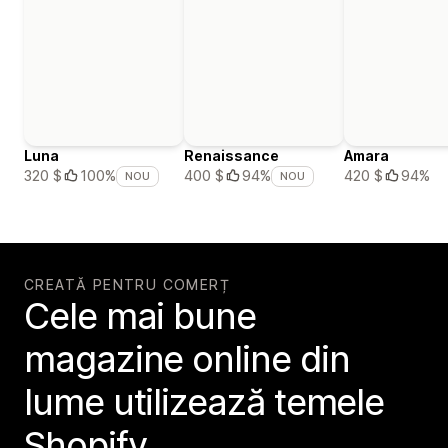
Luna
Renaissance
Amara
420 $
94%
320 $
100%
400 $
94%
NOU
NOU
CREATĂ PENTRU COMERȚ
Cele mai bune
magazine online din
lume utilizează temele
Shopify