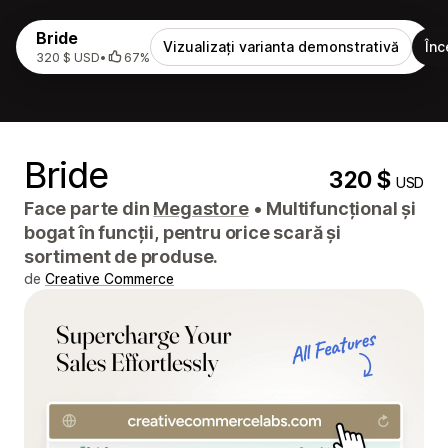
Bride
Vizualizați varianta demonstrativă
Înc
320 $ USD
•
67%
Bride
320 $
USD
Face parte din
Megastore
•
Multifuncțional și
bogat în funcții, pentru orice scară și
sortiment de produse.
de
Creative Commerce