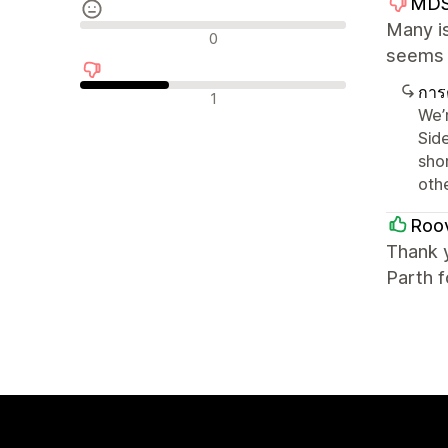
MDS
Many is
รีวิวที่เป็นกลาง
0
seems l
การ
รีวิวเชิงลบ
1
We’
Side
shor
oth
Roov
Thank 
Parth f