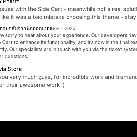
 Pharm
sues with the Side Cart - meanwhile not a real solut
ike it was a bad mistake choosing this theme - stay
ตอบกลับจากนักออกแบบ
Nov 1, 2025
re sorry to hear about your experience. Our developers ha
 Cart to enhance its functionality, and it’s now in the final t
tly. Our specialists are in touch with you via the ticket sys
er questions.
ia Store
you very much guys, for incredible work and tremen
or their awesome work :)