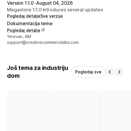
Version 1.1.0
•
August 04, 2026
Megastore 1.1.0 introduces several updates
Pogledaj detalje
Sve verzije
Dokumentacija teme
Pogledaj detalje
Podaci za kontakt dizajnera
Yerevan, AM
support@creativecommercelabs.com
Još tema za industriju
Pogledaj sve
dom