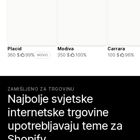
Placid
Modiva
Carrara
350 $
100%
100 $
96%
360 $
99%
NOVO
ZAMIŠLJENO ZA TRGOVINU
Najbolje svjetske
internetske trgovine
upotrebljavaju teme za
Shopify