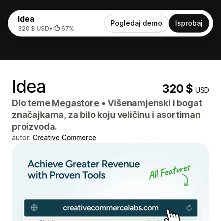
Idea
Pogledaj demo
Isprobaj
320 $ USD
•
67%
Idea
320 $
USD
Dio teme
Megastore
•
Višenamjenski i bogat
značajkama, za bilo koju veličinu i asortiman
proizvoda.
autor:
Creative Commerce