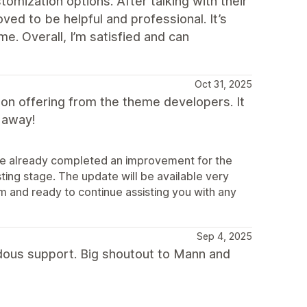
tomization options. After talking with their
ed to be helpful and professional. It’s
e. Overall, I’m satisfied and can
Oct 31, 2025
ion offering from the theme developers. It
 away!
ve already completed an improvement for the
esting stage. The update will be available very
tem and ready to continue assisting you with any
Sep 4, 2025
dous support. Big shoutout to Mann and