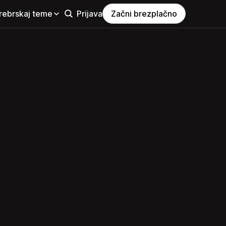
rebrskaj teme
Prijava
Začni brezplačno