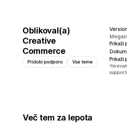
Oblikoval(a)
Version 
Megasto
Creative
Prikaži
Commerce
Dokume
Prikaži
Pridobi podporo
Vse teme
Podatki 
Yerevan
suppor
Več tem za lepota