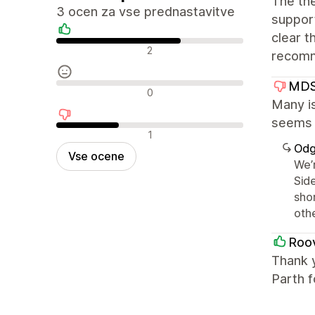
The the
3 ocen za vse prednastavitve
support
clear t
Pozitivne ocene
2
recomm
MDS
Nevtralne ocene
0
Many is
seems l
Negativne ocene
1
Odg
Vse ocene
We’
Side
shor
oth
Roov
Thank 
Parth f