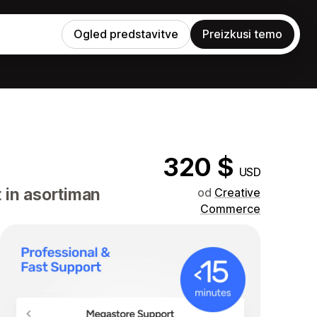
Ogled predstavitve
Preizkusi temo
320 $
USD
 in asortiman
od
Creative
Commerce