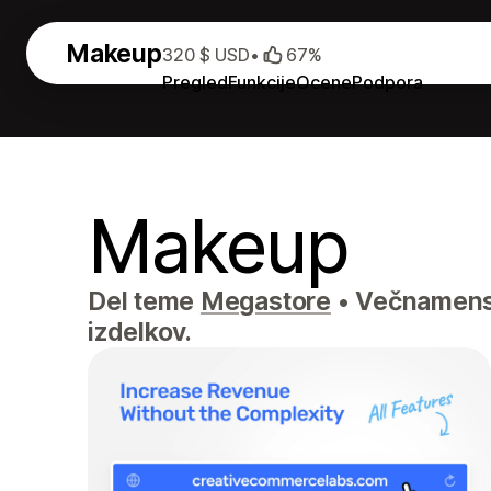
Makeup
320 $ USD
•
67%
Pregled
Funkcije
Ocene
Podpora
Makeup
Del teme
Megastore
•
Večnamenski
izdelkov.