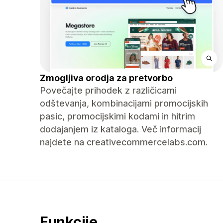
Zmogljiva orodja za pretvorbo
Povečajte prihodek z različicami
odštevanja, kombinacijami promocijskih
pasic, promocijskimi kodami in hitrim
dodajanjem iz kataloga. Več informacij
najdete na creativecommercelabs.com.
Funkcije