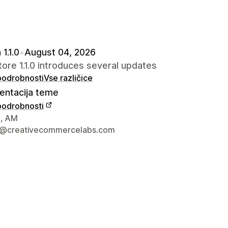
1.1.0
•
August 04, 2026
re 1.1.0 introduces several updates
 podrobnosti
Vse različice
ntacija teme
 podrobnosti
za stik z oblikovalcem
, AM
t@creativecommercelabs.com