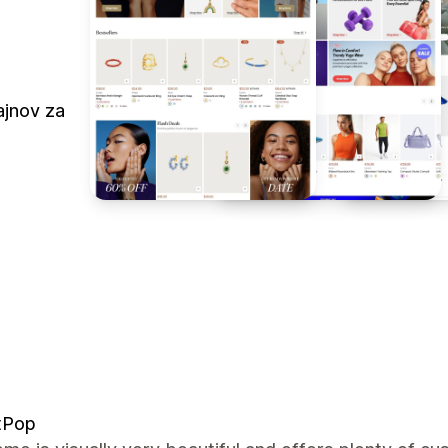
ajnov za
tPop