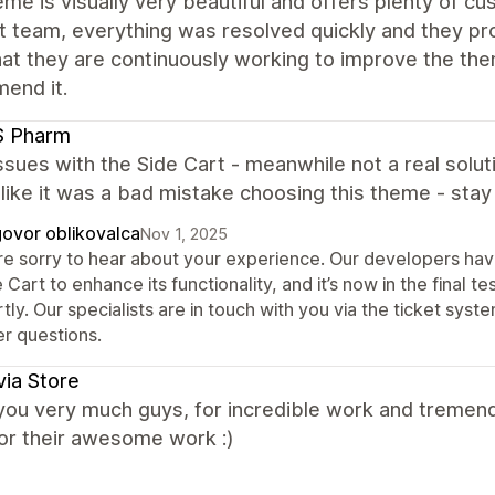
me is visually very beautiful and offers plenty of cus
 team, everything was resolved quickly and they prov
hat they are continuously working to improve the them
end it.
 Pharm
sues with the Side Cart - meanwhile not a real solut
ike it was a bad mistake choosing this theme - stay
ovor oblikovalca
Nov 1, 2025
re sorry to hear about your experience. Our developers ha
 Cart to enhance its functionality, and it’s now in the final t
tly. Our specialists are in touch with you via the ticket sys
er questions.
ia Store
you very much guys, for incredible work and tremen
or their awesome work :)