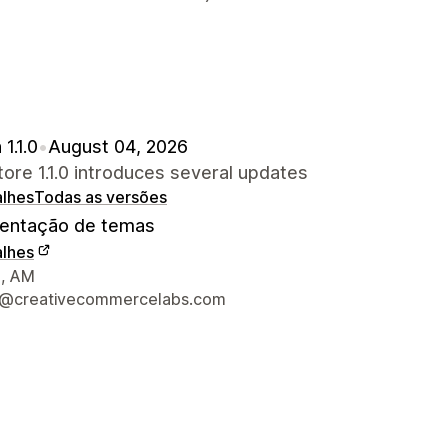
1.1.0
•
August 04, 2026
re 1.1.0 introduces several updates
alhes
Todas as versões
ntação de temas
alhes
s de contacto do designer
, AM
t@creativecommercelabs.com