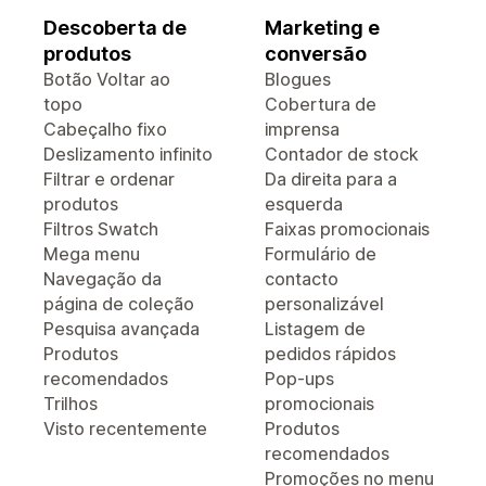
Descoberta de
Marketing e
produtos
conversão
Botão Voltar ao
Blogues
topo
Cobertura de
Cabeçalho fixo
imprensa
Deslizamento infinito
Contador de stock
Filtrar e ordenar
Da direita para a
produtos
esquerda
Filtros Swatch
Faixas promocionais
Mega menu
Formulário de
Navegação da
contacto
página de coleção
personalizável
Pesquisa avançada
Listagem de
Produtos
pedidos rápidos
recomendados
Pop-ups
Trilhos
promocionais
Visto recentemente
Produtos
recomendados
Promoções no menu