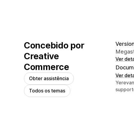
Concebido por
Version 
Megasto
Creative
Ver det
Commerce
Docume
Ver det
Obter assistência
Detalhe
Yerevan
suppor
Todos os temas