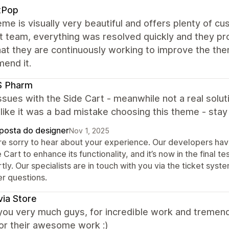
tPop
me is visually very beautiful and offers plenty of cus
 team, everything was resolved quickly and they prov
hat they are continuously working to improve the them
end it.
 Pharm
sues with the Side Cart - meanwhile not a real solut
ike it was a bad mistake choosing this theme - stay
posta do designer
Nov 1, 2025
re sorry to hear about your experience. Our developers ha
 Cart to enhance its functionality, and it’s now in the final t
tly. Our specialists are in touch with you via the ticket sys
er questions.
ia Store
you very much guys, for incredible work and tremen
or their awesome work :)