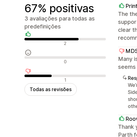
67% positivas
Prin
The the
3 avaliações para todas as
support
predefinições
clear t
recomm
Avaliações positivas
2
MDS
Many is
Avaliações neutras
0
seems l
Res
Avaliações negativas
1
We’
Todas as revisões
Side
shor
oth
Roov
Thank 
Parth f