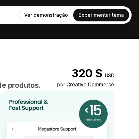
Ver demonstração
Experimentar tema
320 $
USD
de produtos.
por
Creative Commerce