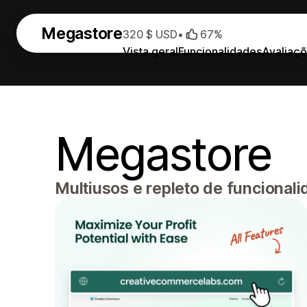
Megastore
320 $ USD
•
67%
Vista geral
Funcionalidades
Avaliaç
Megastore
Multiusos e repleto de funcionali