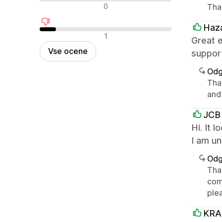
Nevtralne ocene
0
Tha
Haza
Negativne ocene
1
Great 
Vse ocene
suppor
Odg
Tha
and
JCB 
Hi. It 
I am u
Odg
Than
comp
ple
KRA