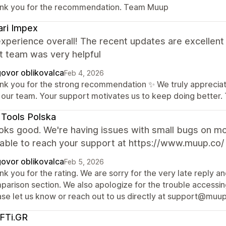
nk you for the recommendation. Team Muup
ri Impex
experience overall! The recent updates are excellen
t team was very helpful
ovor oblikovalca
Feb 4, 2026
nk you for the strong recommendation ✨ We truly appreciate
 our team. Your support motivates us to keep doing better
Tools Polska
looks good. We're having issues with small bugs on m
nable to reach your support at https://www.muup.co/
ovor oblikovalca
Feb 5, 2026
k you for the rating. We are sorry for the very late reply a
arison section. We also apologize for the trouble accessing
ase let us know or reach out to us directly at support@muup.
FTi.GR