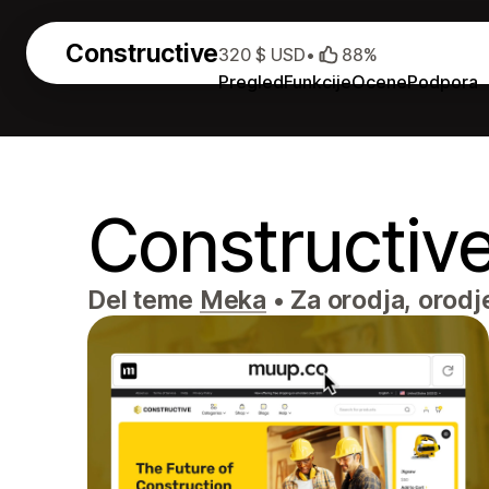
Constructive
320 $ USD
•
88%
Pregled
Funkcije
Ocene
Podpora
Constructiv
Del teme
Meka
•
Za orodja, orodj