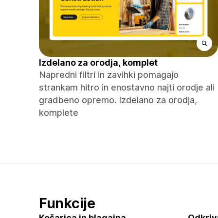
Izdelano za orodja, komplet
Napredni filtri in zavihki pomagajo
strankam hitro in enostavno najti orodje ali
gradbeno opremo. Izdelano za orodja,
komplete
Funkcije
Košarica in blagajna
Odkriv