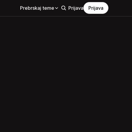
Prebrskaj teme
Prijava
Prijava