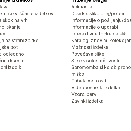
lava
Animacija
nje in razvrščanje izdelkov
Drsnik s sliko prej/potem
 skok na vrh
Informacije o pošiljanju/dos
no iskanje
Informacije o uporabi
eni
Interaktivne točke na sliki
ja na strani zbirke
Katalogi z novimi kolekcija
jska pot
Možnosti izdelka
o ogledano
Povečava slike
no drsenje
Slike visoke ločljivosti
eni izdelki
Sprememba slike ob preho
miško
Tabela velikosti
Videoposnetki izdelka
Vzorci barv
Zavihki izdelka