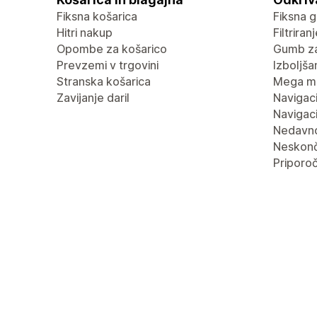
Fiksna košarica
Fiksna g
Hitri nakup
Filtrira
Opombe za košarico
Gumb za
Prevzemi v trgovini
Izboljša
Stranska košarica
Mega m
Zavijanje daril
Navigaci
Navigaci
Nedavn
Neskonč
Priporoč