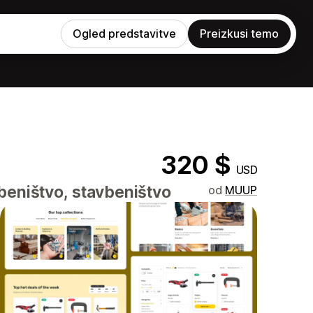
Ogled predstavitve
Preizkusi temo
320 $
USD
beništvo, stavbeništvo
od
MUUP