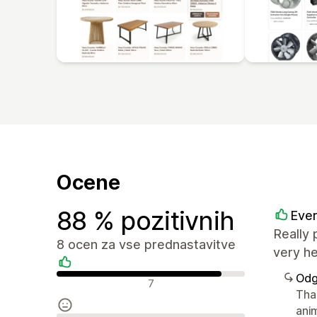
Ocene
88 % pozitivnih
Ever
Really 
8 ocen za vse prednastavitve
very h
Odg
Pozitivne ocene
7
Tha
ani