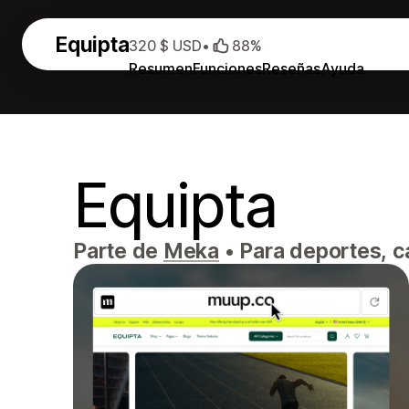
Equipta
320 $ USD
•
88%
Resumen
Funciones
Reseñas
Ayuda
Equipta
Parte de
Meka
•
Para deportes, cal