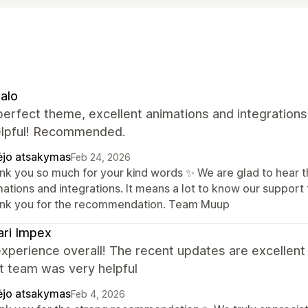
alo
perfect theme, excellent animations and integrations
elpful! Recommended.
ėjo atsakymas
Feb 24, 2026
nk you so much for your kind words ✨ We are glad to hear th
mations and integrations. It means a lot to know our support
nk you for the recommendation. Team Muup
ri Impex
experience overall! The recent updates are excellen
t team was very helpful
ėjo atsakymas
Feb 4, 2026