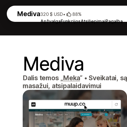
Mediva
320 $ USD
•
88%
Apžvalga
Funkcijos
Atsiliepimai
Pagalba
Mediva
Dalis temos „
Meka
“
•
Sveikatai, s
masažui, atsipalaidavimui