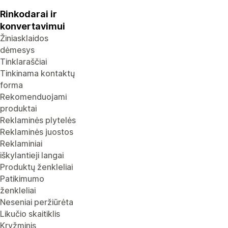
Rinkodarai ir
konvertavimui
Žiniasklaidos
dėmesys
Tinklaraščiai
Tinkinama kontaktų
forma
Rekomenduojami
produktai
Reklaminės plytelės
Reklaminės juostos
Reklaminiai
iškylantieji langai
Produktų ženkleliai
Patikimumo
ženkleliai
Neseniai peržiūrėta
Likučio skaitiklis
Kryžminis