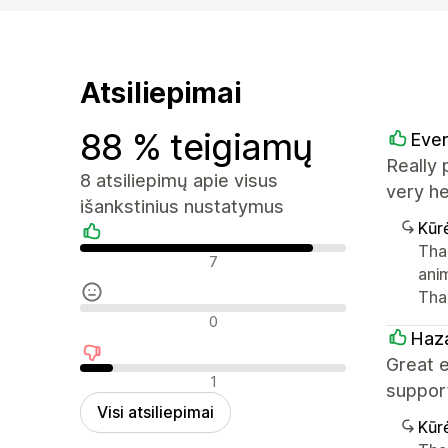
Atsiliepimai
88 % teigiamų
Ever
Really 
8 atsiliepimų apie visus
very h
išankstinius nustatymus
Kūr
Tha
Teigiami atsiliepimai
7
ani
Tha
Neutralūs atsiliepimai
0
Haza
Great 
Neigiami atsiliepimai
1
suppor
Visi atsiliepimai
Kūr