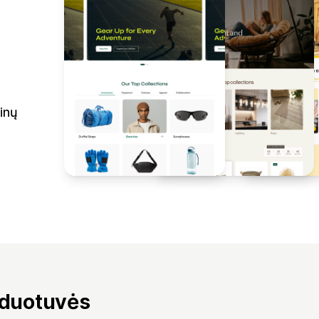
inų
rduotuvės