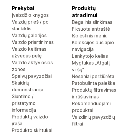
Prekybai
Produktų
Įvaizdžio knygos
atradimui
Vaizdų prieš / po
Begalinis slinkimas
slankiklis
Fiksuota antraštė
Vaizdų galerijos
Išplėstinis meniu
Vaizdo priartinimas
Kolekcijos puslapio
Vaizdo keitimas
navigacija
užvedus pelę
Lankytojo kelias
Vaizdo aktyviosios
Mygtukas „Atgal į
zonos
viršų“
Spalvų pavyzdžiai
Neseniai peržiūrėta
Skaidrių
Patobulinta paieška
demonstracija
Produktų filtravimas
Siuntimo /
ir rūšiavimas
pristatymo
Rekomenduojami
informacija
produktai
Produktų vaizdo
Vaizdinių pavyzdžių
įrašai
filtrai
Produkto skirtukai