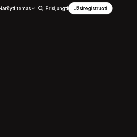
Naršyti temas
Prisijungti
Užsiregistruoti