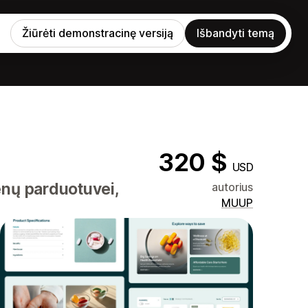
Žiūrėti demonstracinę versiją
Išbandyti temą
320 $
USD
enų parduotuvei,
autorius
MUUP