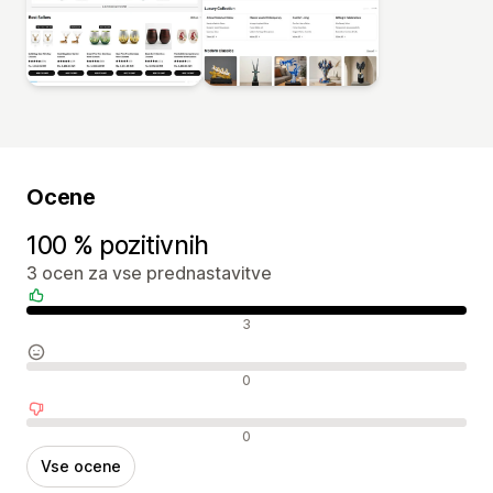
Ocene
100 % pozitivnih
3 ocen za vse prednastavitve
Pozitivne ocene
3
Nevtralne ocene
0
Negativne ocene
0
Vse ocene