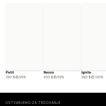
Petit
Nexvo
Ignite
390 $
99%
400 $
99%
380 $
100%
USTVARJENO ZA TRGOVANJE