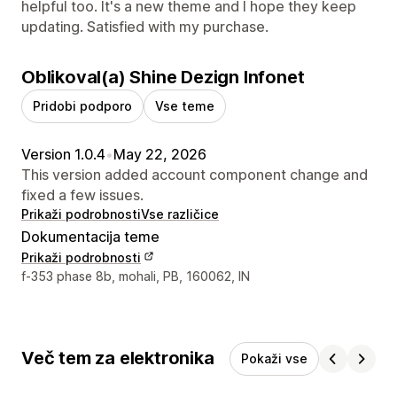
helpful too. It's a new theme and I hope they keep
updating. Satisfied with my purchase.
Oblikoval(a) Shine Dezign Infonet
Pridobi podporo
Vse teme
Version 1.0.4
•
May 22, 2026
This version added account component change and
fixed a few issues.
Prikaži podrobnosti
Vse različice
Dokumentacija teme
Prikaži podrobnosti
Podatki za stik z oblikovalcem
f-353 phase 8b, mohali, PB, 160062, IN
Več tem za elektronika
Pokaži vse