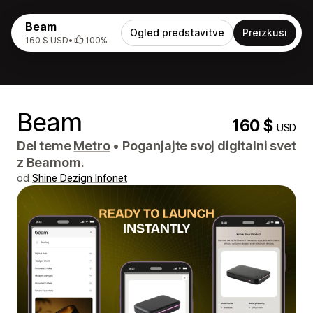
Beam
Ogled predstavitve
Preizkusi
160 $ USD
•
100%
Beam
160 $
USD
Del teme
Metro
•
Poganjajte svoj digitalni svet
z Beamom.
od
Shine Dezign Infonet