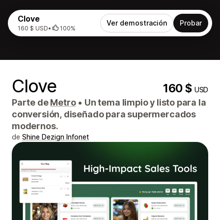
Clove
Ver demostración
Probar
160 $ USD
•
100%
Clove
160 $
USD
Parte de
Metro
•
Un tema limpio y listo para la
conversión, diseñado para supermercados
modernos.
de
Shine Dezign Infonet