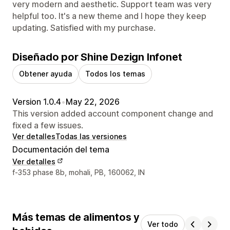
very modern and aesthetic. Support team was very
helpful too. It's a new theme and I hope they keep
updating. Satisfied with my purchase.
Diseñado por Shine Dezign Infonet
Obtener ayuda
Todos los temas
Version 1.0.4
•
May 22, 2026
This version added account component change and
fixed a few issues.
Ver detalles
Todas las versiones
Documentación del tema
Ver detalles
Detalles de contacto del diseñador
f-353 phase 8b, mohali, PB, 160062, IN
Más temas de alimentos y
Ver todo