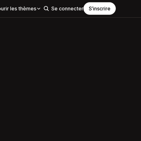
urir les thèmes
Se connecter
S’inscrire