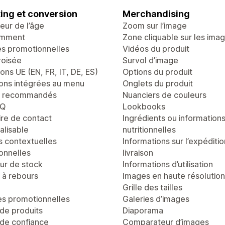
ing et conversion
Merchandising
teur de l’âge
Zoom sur l’image
emment
Zone cliquable sur les ima
es promotionnelles
Vidéos du produit
roisée
Survol d’image
ons UE (EN, FR, IT, DE, ES)
Options du produit
ons intégrées au menu
Onglets du produit
s recommandés
Nuanciers de couleurs
AQ
Lookbooks
ire de contact
Ingrédients ou information
alisable
nutritionnelles
s contextuelles
Informations sur l’expéditio
onnelles
livraison
r de stock
Informations d’utilisation
à rebours
Images en haute résolution
Grille des tailles
es promotionnelles
Galeries d’images
de produits
Diaporama
de confiance
Comparateur d’images