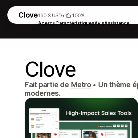
Clove
160 $ USD
•
100%
Aperçu
Caractéristiques
Avis
Assistance
Clove
Fait partie de
Metro
•
Un thème épu
modernes.