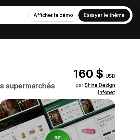
Afficher la démo
Essayer le thème
160 $
USD
les supermarchés
par
Shine Dezign
Infonet