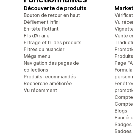
Découverte de produits
Market
Bouton de retour en haut
Vérifica
Défilement infini
Vu réc
En-tête flottant
Vignett
Fils d’Ariane
Vente c
Filtrage et tri des produits
Traducti
Filtres du nuancier
Promoti
Méga menu
Produit
Navigation des pages de
Page F
collections
Formula
Produits recommandés
personn
Recherche améliorée
Fenêtre
Vu récemment
promoti
Compteu
Compte 
Blogs
Bannièr
Badges 
Badges 