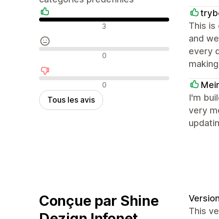
try
Avis positifs
This is
3
and wel
every d
Avis neutres
0
making 
Avis négatifs
Mei
0
I'm bui
Tous les avis
very mo
updatin
Conçue par Shine
Version
This v
Dezign Infonet