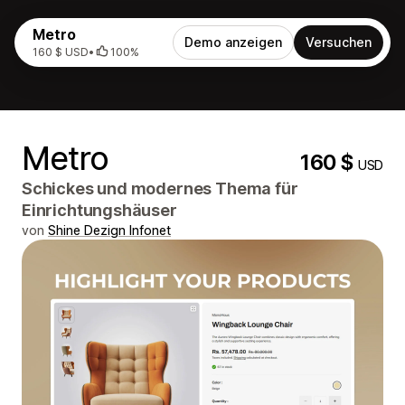
Metro
Demo anzeigen
Versuchen
160 $ USD
•
100%
Metro
160 $
USD
Schickes und modernes Thema für
Einrichtungshäuser
von
Shine Dezign Infonet