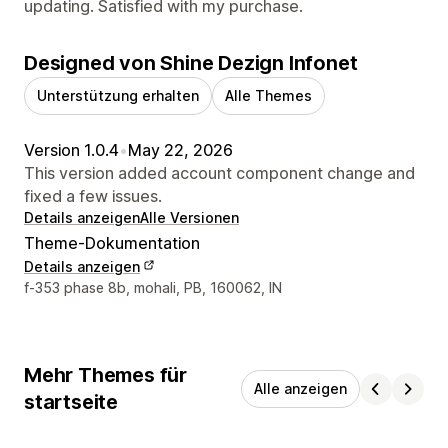
updating. Satisfied with my purchase.
Designed von Shine Dezign Infonet
Unterstützung erhalten
Alle Themes
Version 1.0.4
•
May 22, 2026
This version added account component change and
fixed a few issues.
Details anzeigen
Alle Versionen
Theme-Dokumentation
Details anzeigen
Designer-Kontaktdaten
f-353 phase 8b, mohali, PB, 160062, IN
Mehr Themes für
Alle anzeigen
startseite