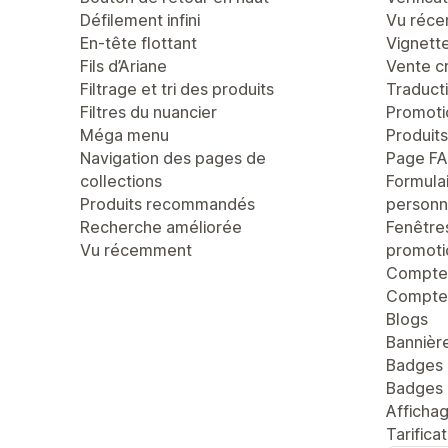
Défilement infini
Vu réc
En-tête flottant
Vignett
Fils d’Ariane
Vente c
Filtrage et tri des produits
Traducti
Filtres du nuancier
Promoti
Méga menu
Produit
Navigation des pages de
Page F
collections
Formula
Produits recommandés
personn
Recherche améliorée
Fenêtre
Vu récemment
promoti
Compteu
Compte 
Blogs
Bannièr
Badges 
Badges 
Afficha
Tarifica