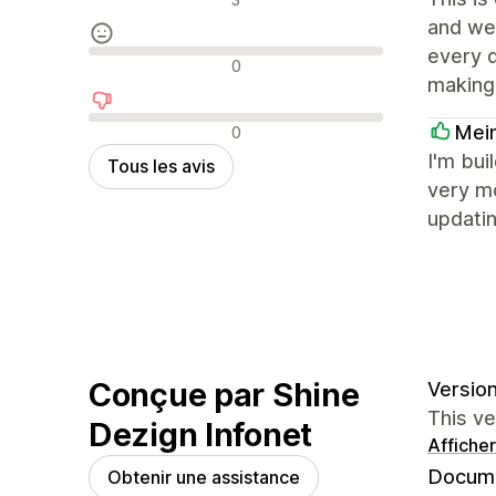
and wel
every d
Avis neutres
0
making 
Avis négatifs
Mei
0
I'm bui
Tous les avis
very mo
updatin
Conçue par Shine
Version
This v
Dezign Infonet
Afficher
Docume
Obtenir une assistance