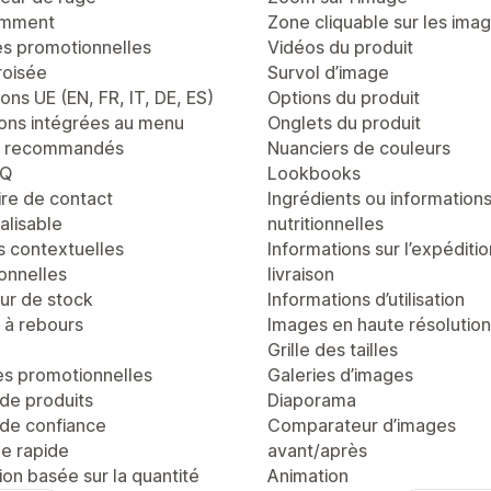
emment
Zone cliquable sur les ima
es promotionnelles
Vidéos du produit
roisée
Survol d’image
ons UE (EN, FR, IT, DE, ES)
Options du produit
ons intégrées au menu
Onglets du produit
s recommandés
Nuanciers de couleurs
AQ
Lookbooks
ire de contact
Ingrédients ou information
alisable
nutritionnelles
s contextuelles
Informations sur l’expéditio
onnelles
livraison
r de stock
Informations d’utilisation
à rebours
Images en haute résolution
Grille des tailles
es promotionnelles
Galeries d’images
de produits
Diaporama
de confiance
Comparateur d’images
ge rapide
avant/après
tion basée sur la quantité
Animation