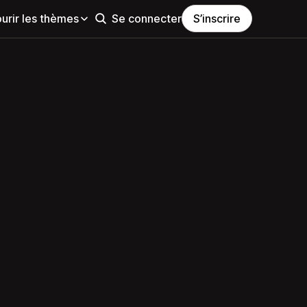
urir les thèmes
Se connecter
S’inscrire