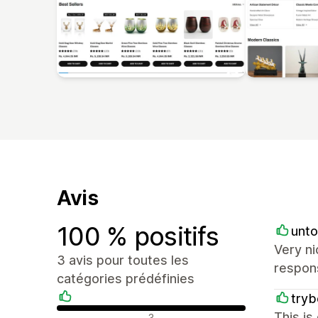
Avis
100 % positifs
unto
Very ni
3 avis pour toutes les
respon
catégories prédéfinies
try
Avis positifs
This is
3