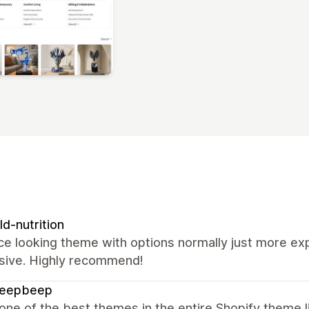
ld-nutrition
ce looking theme with options normally just more e
sive. Highly recommend!
beepbeep
 one of the best themes in the entire Shopify theme l