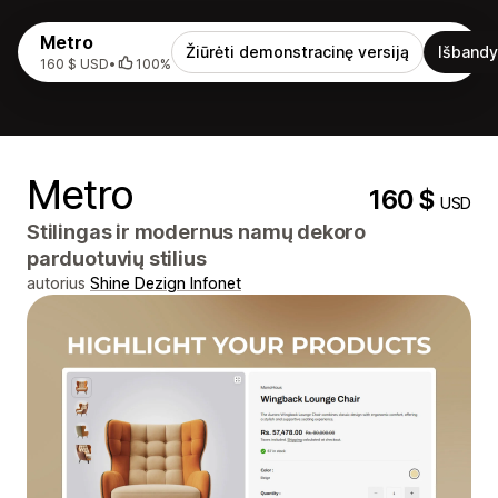
Metro
Žiūrėti demonstracinę versiją
Išbandy
160 $ USD
•
100%
Metro
160 $
USD
Stilingas ir modernus namų dekoro
parduotuvių stilius
autorius
Shine Dezign Infonet