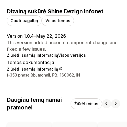
Dizainą sukūrė Shine Dezign Infonet
Gauti pagalbą
Visos temos
Version 1.0.4
•
May 22, 2026
This version added account component change and
fixed a few issues.
Žiūrėti išsamią informaciją
Visos versijos
Temos dokumentacija
Žiūrėti išsamią informaciją
Kūrėjo kontaktiniai duomenys
f-353 phase 8b, mohali, PB, 160062, IN
Daugiau temų namai
Žiūrėti visus
pramonei