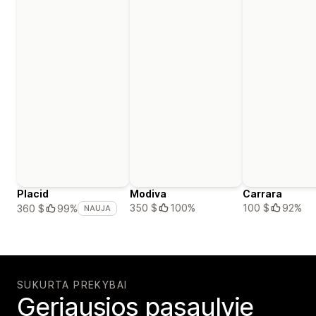
Placid
Modiva
Carrara
350 $
100%
100 $
92%
360 $
99%
NAUJA
SUKURTA PREKYBAI
Geriausios pasaulyje