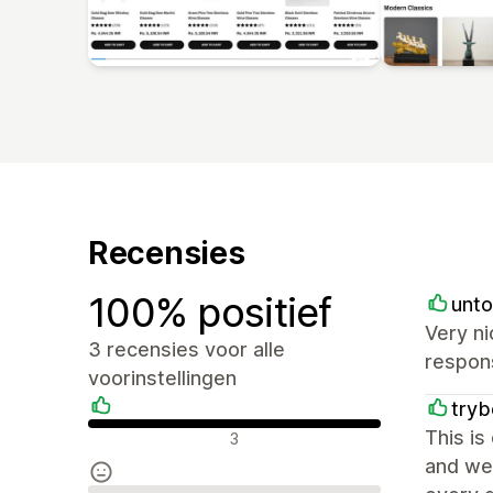
Recensies
100% positief
unto
Very ni
3 recensies voor alle
respon
voorinstellingen
try
Positieve recensies
This is
3
and wel