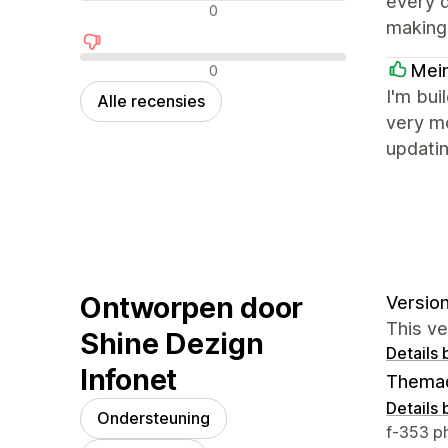
every d
Neutrale recensies
0
making 
Negatieve recensies
Mei
0
I'm bui
Alle recensies
very mo
updatin
Ontworpen door
Version
This v
Shine Dezign
Details 
Infonet
Thema
Details 
Ondersteuning
Contact
f-353 p