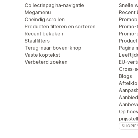
Collectiepagina-navigatie
Snelle 
Megamenu
Recent
Oneindig scrollen
Promob
Producten filteren en sorteren
Promo-t
Recent bekeken
Promo-
Staalfilters
Produc
Terug-naar-boven-knop
Pagina 
Vaste koptekst
Leeftij
Verbeterd zoeken
EU-verta
Cross-se
Blogs
Aftelklo
Aanpasb
Aanbied
Aanbevo
Op hoev
prijsstel
SHOPIF