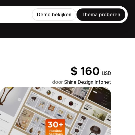
Demo bekijken
Thema proberen
$ 160
USD
door
Shine Dezign Infonet