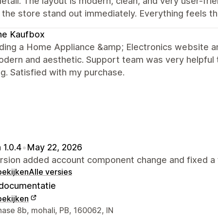
etail. The layout is modern, clean, and very user-fri
the store stand out immediately. Everything feels t
ne Kaufbox
lding a Home Appliance &amp; Electronics website and
dern and aesthetic. Support team was very helpful 
g. Satisfied with my purchase.
 1.0.4
•
May 22, 2026
ersion added account component change and fixed a 
bekijken
Alle versies
documentatie
bekijken
gegevens ontwerper
hase 8b, mohali, PB, 160062, IN