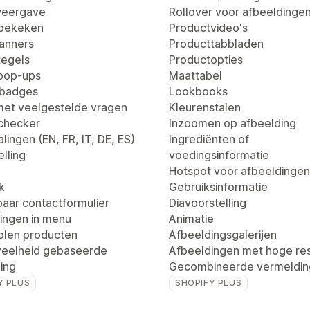
weergave
Rollover voor afbeeldinge
 bekeken
Productvideo's
anners
Producttabbladen
egels
Productopties
pop-ups
Maattabel
tbadges
Lookbooks
met veelgestelde vragen
Kleurenstalen
dchecker
Inzoomen op afbeelding
lingen (EN, FR, IT, DE, ES)
Ingrediënten of
lling
voedingsinformatie
Hotspot voor afbeeldingen
k
Gebruiksinformatie
aar contactformulier
Diavoorstelling
ingen in menu
Animatie
len producten
Afbeeldingsgalerijen
eelheid gebaseerde
Afbeeldingen met hoge res
ling
Gecombineerde vermeldin
Y PLUS
SHOPIFY PLUS