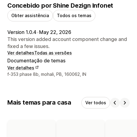
Concebido por Shine Dezign Infonet
Obter assistência
Todos os temas
Version 1.0.4
•
May 22, 2026
This version added account component change and
fixed a few issues.
Ver detalhes
Todas as versões
Documentação de temas
Ver detalhes
Detalhes de contacto do designer
f-353 phase 8b, mohali, PB, 160062, IN
Mais temas para casa
Ver todos