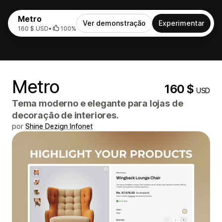
Metro
Ver demonstração
Experimentar
160 $ USD
•
100%
Metro
160 $
USD
Tema moderno e elegante para lojas de
decoração de interiores.
por
Shine Dezign Infonet