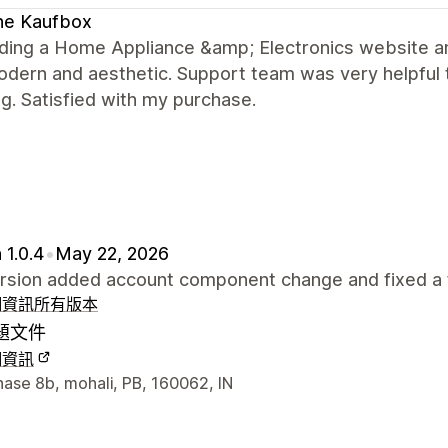
ne Kaufbox
lding a Home Appliance &amp; Electronics website and
dern and aesthetic. Support team was very helpful 
g. Satisfied with my purchase.
 1.0.4
•
May 22, 2026
ersion added account component change and fixed a 
細資訊
所有版本
題文件
細資訊
聯絡詳細資訊
hase 8b, mohali, PB, 160062, IN