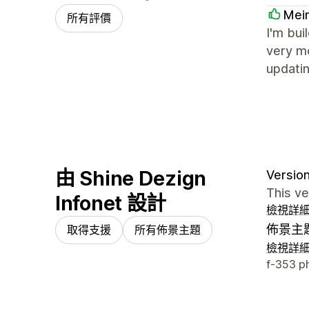
Mei
所有評價
I'm bui
very mo
updatin
由 Shine Dezign
Version
This v
Infonet 設計
檢視詳
佈景主
取得支援
所有佈景主題
檢視詳
設計者
f-353 p