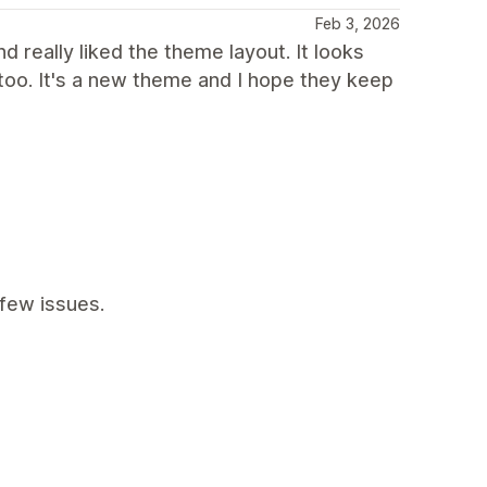
Feb 3, 2026
 really liked the theme layout. It looks
too. It's a new theme and I hope they keep
few issues.