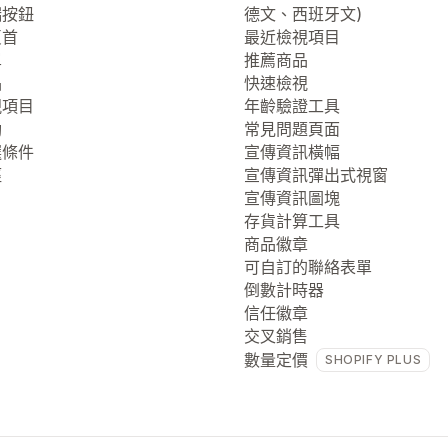
端按鈕
德文、西班牙文)
頁首
最近檢視項目
單
推薦商品
品
快速檢視
視項目
年齡驗證工具
動
常見問題頁面
選條件
宣傳資訊橫幅
徑
宣傳資訊彈出式視窗
宣傳資訊圖塊
存貨計算工具
商品徽章
可自訂的聯絡表單
倒數計時器
信任徽章
交叉銷售
數量定價
SHOPIFY PLUS