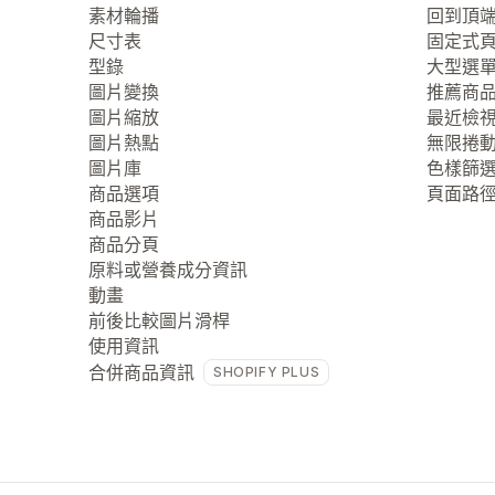
素材輪播
回到頂
尺寸表
固定式
型錄
大型選
圖片變換
推薦商
圖片縮放
最近檢
圖片熱點
無限捲
圖片庫
色樣篩
商品選項
頁面路
商品影片
商品分頁
原料或營養成分資訊
動畫
前後比較圖片滑桿
使用資訊
合併商品資訊
SHOPIFY PLUS