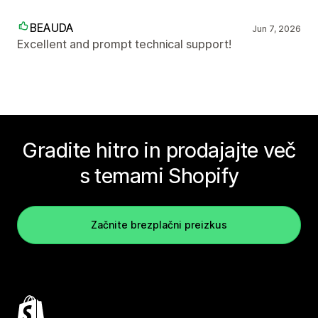
BEAUDA
Jun 7, 2026
Excellent and prompt technical support!
Gradite hitro in prodajajte več
s temami Shopify
Začnite brezplačni preizkus