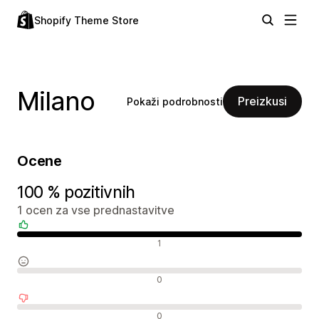
Shopify Theme Store
Milano
Preizkusi
Pokaži podrobnosti
Ocene
100 % pozitivnih
1 ocen za vse prednastavitve
Pozitivne ocene
1
Nevtralne ocene
0
Negativne ocene
0