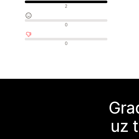
Pozitivne recenzije
2
Neutralne recenzije
0
Negativne recenzije
0
Grad
uz 