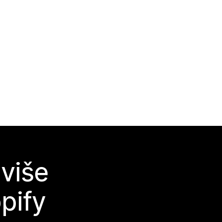
 više
pify