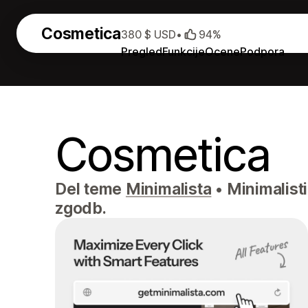
Cosmetica
380 $ USD
•
94%
Pregled
Funkcije
Ocene
Podpora
Cosmetica
Del teme
Minimalista
•
Minimalisti
zgodb.