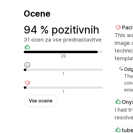
Ocene
94 % pozitivnih
Paci
This wa
31 ocen za vse prednastavitve
image d
technic
Pozitivne ocene
29
templat
Odg
Nevtralne ocene
1
Tha
conc
ensu
Negativne ocene
1
Vse ocene
Ony
I had t
resolv
tube