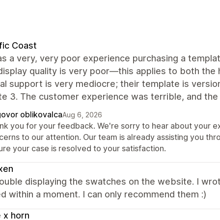
fic Coast
s a very, very poor experience purchasing a template
isplay quality is very poor—this applies to both th
al support is very mediocre; their template is versi
e 3. The customer experience was terrible, and the 
ovor oblikovalca
Aug 6, 2026
nk you for your feedback. We're sorry to hear about your e
erns to our attention. Our team is already assisting you thr
re your case is resolved to your satisfaction.
xen
rouble displaying the swatches on the website. I wr
ed within a moment. I can only recommend them :)
 x horn