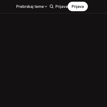
Prebrskaj teme
Prijava
Prijava