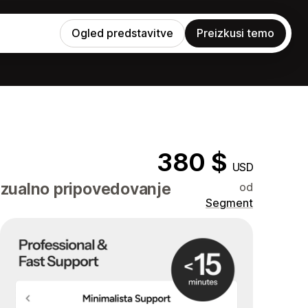
Ogled predstavitve
Preizkusi temo
380 $
USD
vizualno pripovedovanje
od
Segment