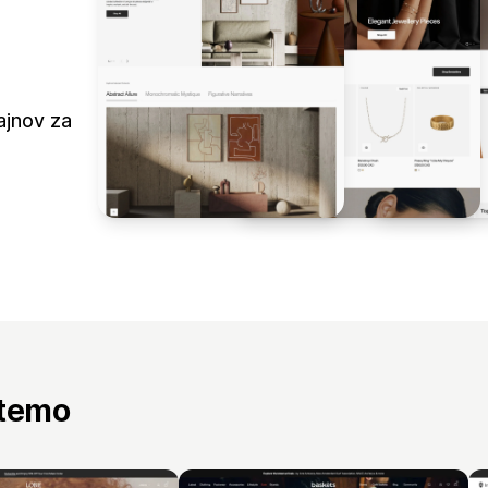
ajnov za
 temo