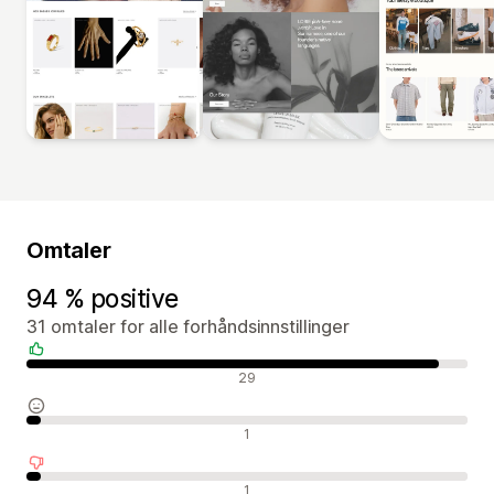
Omtaler
94 % positive
31 omtaler for alle forhåndsinnstillinger
Positive omtaler
29
Nøytrale omtaler
1
Negative omtaler
1