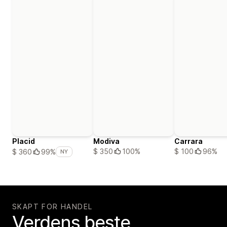
Placid
Modiva
Carrara
$ 350
100%
$ 100
96%
$ 360
99%
NY
SKAPT FOR HANDEL
Verdens beste