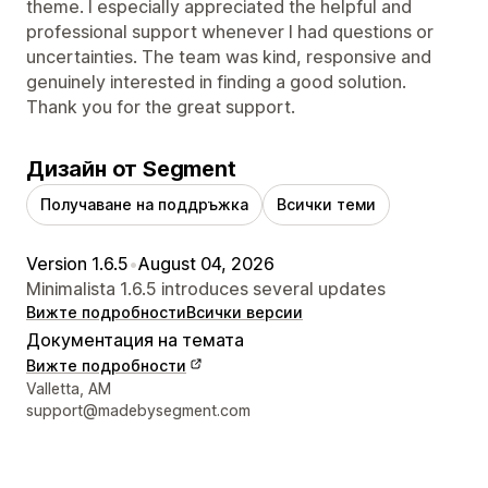
theme. I especially appreciated the helpful and
professional support whenever I had questions or
uncertainties. The team was kind, responsive and
genuinely interested in finding a good solution.
Thank you for the great support.
Дизайн от Segment
Получаване на поддръжка
Всички теми
Version 1.6.5
•
August 04, 2026
Minimalista 1.6.5 introduces several updates
Вижте подробности
Всички версии
Документация на темата
Вижте подробности
Данни за връзка с дизайнера
Valletta, AM
support@madebysegment.com