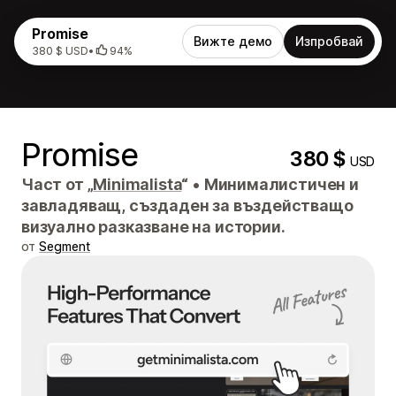
Promise
Вижте демо
Изпробвай
380 $ USD
•
94%
Promise
380 $
USD
Част от „
Minimalista
“
•
Минималистичен и
завладяващ, създаден за въздействащо
визуално разказване на истории.
от
Segment