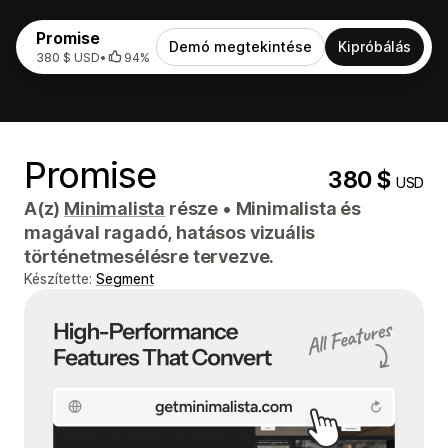
Promise
Demó megtekintése
Kipróbálás
380 $ USD
•
94%
Promise
380 $
USD
A(z)
Minimalista
része
•
Minimalista és
magával ragadó, hatásos vizuális
történetmesélésre tervezve.
Készítette:
Segment