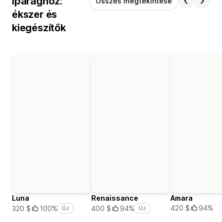
iparághoz:
Összes megtekintése
ékszer és
kiegészítők
Luna
Renaissance
Amara
420 $
94%
320 $
100%
400 $
94%
ÚJ
ÚJ