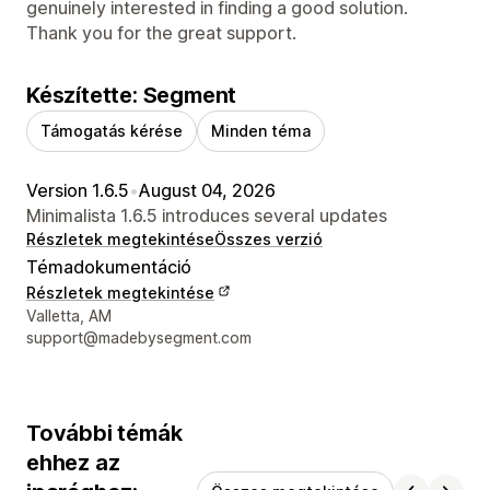
genuinely interested in finding a good solution.
Thank you for the great support.
Készítette: Segment
Támogatás kérése
Minden téma
Version 1.6.5
•
August 04, 2026
Minimalista 1.6.5 introduces several updates
Részletek megtekintése
Összes verzió
Témadokumentáció
Részletek megtekintése
Dizájner kapcsolattartási adatai
Valletta, AM
support@madebysegment.com
További témák
ehhez az