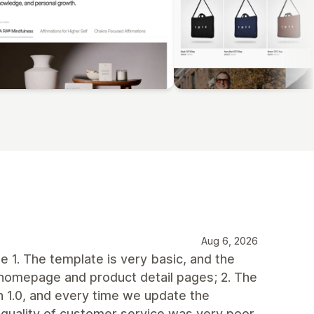
Aug 6, 2026
 1. The template is very basic, and the
e homepage and product detail pages; 2. The
on 1.0, and every time we update the
quality of customer service was very poor.