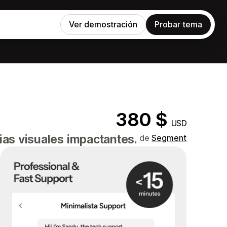
Ver demostración
Probar tema
380 $
USD
ias visuales impactantes.
de
Segment