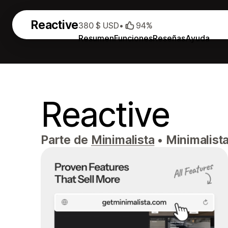
Reactive
380 $ USD
•
94%
Resumen
Funciones
Reseñas
Ayuda
Reactive
Parte de
Minimalista
•
Minimalista