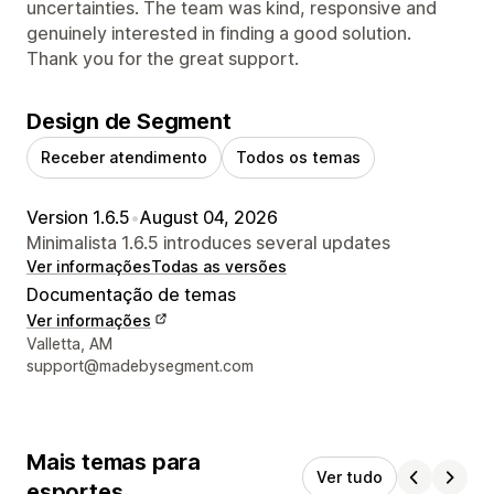
uncertainties. The team was kind, responsive and
genuinely interested in finding a good solution.
Thank you for the great support.
Design de Segment
Receber atendimento
Todos os temas
Version 1.6.5
•
August 04, 2026
Minimalista 1.6.5 introduces several updates
Ver informações
Todas as versões
Documentação de temas
Ver informações
Informações de contato do designer
Valletta, AM
support@madebysegment.com
Mais temas para
Ver tudo
esportes