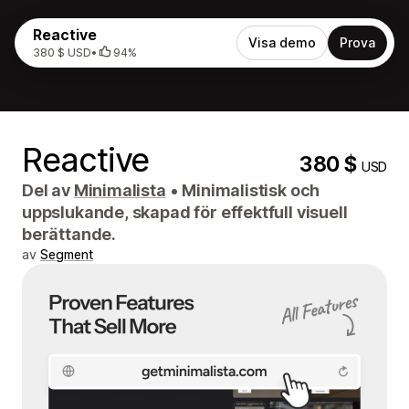
Reactive
Visa demo
Prova
380 $ USD
•
94%
Reactive
380 $
USD
Del av
Minimalista
•
Minimalistisk och
uppslukande, skapad för effektfull visuell
berättande.
av
Segment