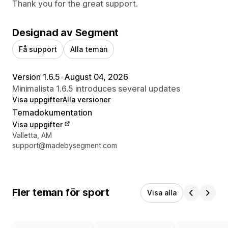
Thank you for the great support.
Designad av Segment
Få support
Alla teman
Version 1.6.5
•
August 04, 2026
Minimalista 1.6.5 introduces several updates
Visa uppgifter
Alla versioner
Temadokumentation
Visa uppgifter
Designerns kontaktuppgifter
Valletta, AM
support@madebysegment.com
Fler teman för sport
Visa alla