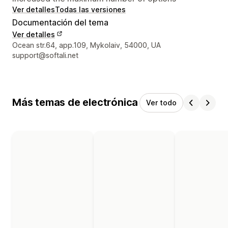
Ver detalles
Todas las versiones
Documentación del tema
Ver detalles
Detalles de contacto del diseñador
Ocean str.64, app.109, Mykolaiv, 54000, UA
support@softali.net
Más temas de electrónica
Ver todo