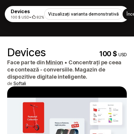
Devices
Vizualizați varianta demonstrativă
Înc
100 $ USD
•
82%
Devices
100 $
USD
Face parte din
Minion
•
Concentrați pe ceea
ce contează - conversiile. Magazin de
dispozitive digitale inteligente.
de
Softali