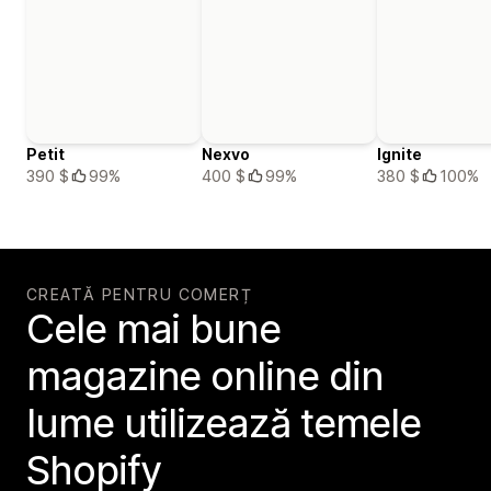
Petit
Nexvo
Ignite
390 $
99%
400 $
99%
380 $
100%
CREATĂ PENTRU COMERȚ
Cele mai bune
magazine online din
lume utilizează temele
Shopify