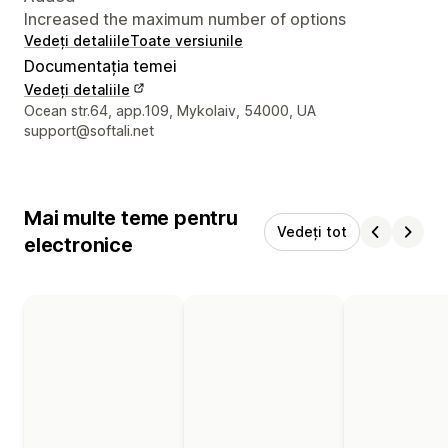
Increased the maximum number of options
Vedeți detaliile
Toate versiunile
Documentația temei
Vedeți detaliile
Detaliile de contact ale designerului
Ocean str.64, app.109, Mykolaiv, 54000, UA
support@softali.net
Mai multe teme pentru
Vedeți tot
electronice