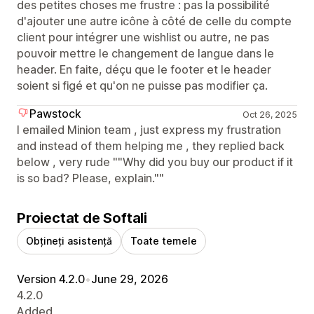
des petites choses me frustre : pas la possibilité
d'ajouter une autre icône à côté de celle du compte
client pour intégrer une wishlist ou autre, ne pas
pouvoir mettre le changement de langue dans le
header. En faite, déçu que le footer et le header
soient si figé et qu'on ne puisse pas modifier ça.
Pawstock
Oct 26, 2025
I emailed Minion team , just express my frustration
and instead of them helping me , they replied back
below , very rude ""Why did you buy our product if it
is so bad? Please, explain.""
Proiectat de Softali
Obțineți asistență
Toate temele
Version 4.2.0
•
June 29, 2026
4.2.0
Added