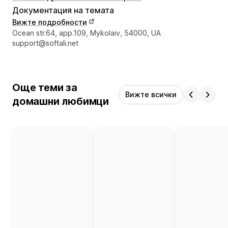
Документация на темата
Вижте подробности
Данни за връзка с дизайнера
Ocean str.64, app.109, Mykolaiv, 54000, UA
support@softali.net
Още теми за
Вижте всички
домашни любимци