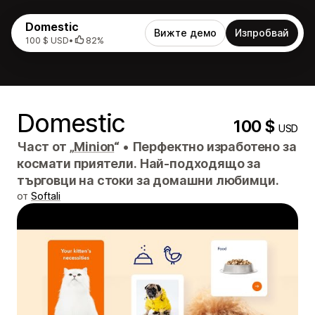
Domestic
Вижте демо
Изпробвай
100 $ USD
•
82%
Domestic
100 $
USD
Част от „
Minion
“
•
Перфектно изработено за
космати приятели. Най-подходящо за
търговци на стоки за домашни любимци.
от
Softali