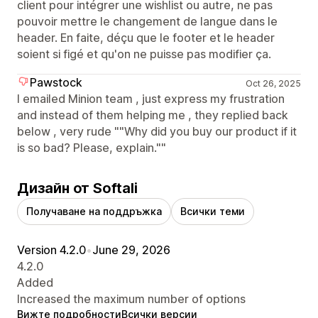
client pour intégrer une wishlist ou autre, ne pas
pouvoir mettre le changement de langue dans le
header. En faite, déçu que le footer et le header
soient si figé et qu'on ne puisse pas modifier ça.
Pawstock
Oct 26, 2025
I emailed Minion team , just express my frustration
and instead of them helping me , they replied back
below , very rude ""Why did you buy our product if it
is so bad? Please, explain.""
Дизайн от Softali
Получаване на поддръжка
Всички теми
Version 4.2.0
•
June 29, 2026
4.2.0
Added
Increased the maximum number of options
Вижте подробности
Всички версии