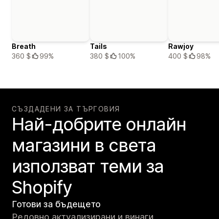
Breath
Tails
Rawjoy
360 $
99%
380 $
100%
400 $
98%
СЪЗДАДЕНИ ЗА ТЪРГОВИЯ
Най-добрите онлайн
магазини в света
използват теми за
Shopify
Готови за бъдещето
Редовно актуализирани и винаги