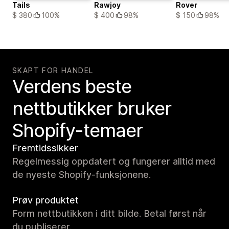
Tails
Rawjoy
Rover
$ 380
100%
$ 400
98%
$ 150
98%
SKAPT FOR HANDEL
Verdens beste
nettbutikker bruker
Shopify-temaer
Fremtidssikker
Regelmessig oppdatert og fungerer alltid med
de nyeste Shopify-funksjonene.
Prøv produktet
Form nettbutikken i ditt bilde. Betal først når
du publiserer.