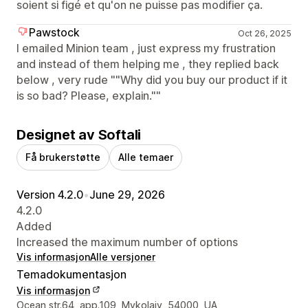
soient si figé et qu'on ne puisse pas modifier ça.
Pawstock
Oct 26, 2025
I emailed Minion team , just express my frustration
and instead of them helping me , they replied back
below , very rude ""Why did you buy our product if it
is so bad? Please, explain.""
Designet av Softali
Få brukerstøtte
Alle temaer
Version 4.2.0
•
June 29, 2026
4.2.0
Added
Increased the maximum number of options
Vis informasjon
Alle versjoner
Temadokumentasjon
Vis informasjon
Designerens kontaktinfo
Ocean str.64, app.109, Mykolaiv, 54000, UA