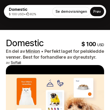
Domestic
Se demovisningen
Prøv
$ 100 USD
•
82%
Domestic
$ 100
USD
En del av
Minion
•
Perfekt laget for pelskledde
venner. Best for forhandlere av dyreutstyr.
av
Softali