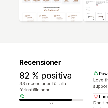
Recensioner
82 % positiva
Paw
Love th
33 recensioner för alla
suppor
förinställningar
Lame
Positiva recensioner
Don't b
27