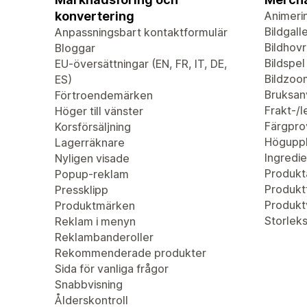
konvertering
Animeri
Bildgalle
Anpassningsbart kontaktformulär
Bildhovr
Bloggar
Bildspel
EU-översättningar (EN, FR, IT, DE,
Bildzoo
ES)
Bruksan
Förtroendemärken
Frakt-/
Höger till vänster
Färgpro
Korsförsäljning
Höguppl
Lagerräknare
Ingredie
Nyligen visade
Produkta
Popup-reklam
Produktf
Pressklipp
Produkt
Produktmärken
Storleks
Reklam i menyn
Reklambanderoller
Rekommenderade produkter
Sida för vanliga frågor
Snabbvisning
Ålderskontroll