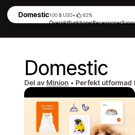
Domestic
100 $ USD
•
82%
Översikt
Funktioner
Recensioner
Suppo
Domestic
Del av
Minion
•
Perfekt utformad fö