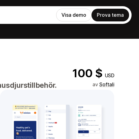
Visa demo
Prova tema
100 $
USD
husdjurstillbehör.
av
Softali