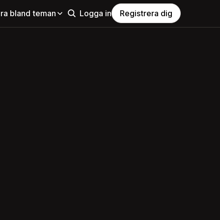
ra bland teman
Logga in
Registrera dig