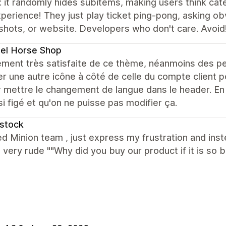
 it randomly hides subitems, making users think cat
perience! They just play ticket ping-pong, asking ob
hots, or website. Developers who don't care. Avoid
el Horse Shop
ment très satisfaite de ce thème, néanmoins des peti
er une autre icône à côté de celle du compte client p
 mettre le changement de langue dans le header. En f
si figé et qu'on ne puisse pas modifier ça.
stock
ed Minion team , just express my frustration and ins
 very rude ""Why did you buy our product if it is so b