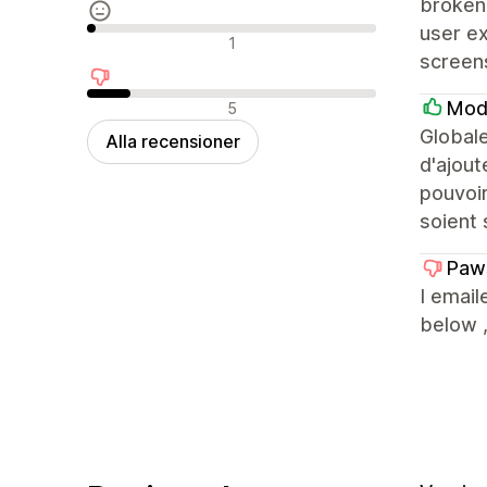
broken:
user ex
Neutrala recensioner
1
screens
Negativa recensioner
Mod
5
Globale
Alla recensioner
d'ajout
pouvoir
soient 
Paw
I email
below ,