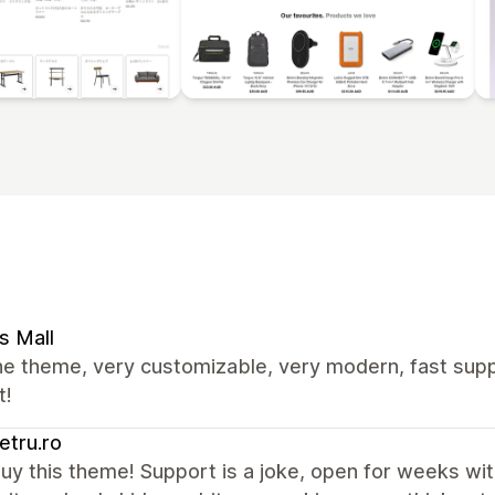
s Mall
e theme, very customizable, very modern, fast supp
t!
tru.ro
uy this theme! Support is a joke, open for weeks wit