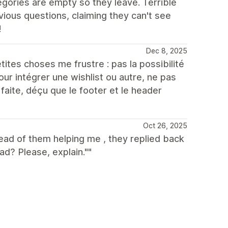
egories are empty so they leave. Terrible
vious questions, claiming they can't see
!
Dec 8, 2025
tes choses me frustre : pas la possibilité
our intégrer une wishlist ou autre, ne pas
aite, déçu que le footer et le header
Oct 26, 2025
tead of them helping me , they replied back
ad? Please, explain.""