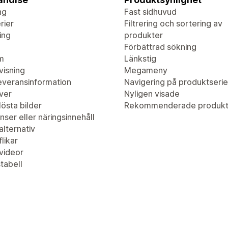
ng
Fast sidhuvud
rier
Filtrering och sortering av
ing
produkter
Förbättrad sökning
m
Länkstig
visning
Megameny
leveransinformation
Navigering på produktserie
ver
Nyligen visade
östa bilder
Rekommenderade produkt
nser eller näringsinnehåll
lternativ
likar
videor
tabell