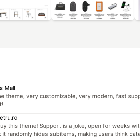
s Mall
e theme, very customizable, very modern, fast supp
t!
tru.ro
uy this theme! Support is a joke, open for weeks wit
 it randomly hides subitems, making users think cat