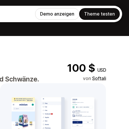
Demo anzeigen
Theme testen
100 $
USD
und Schwänze.
von
Softali