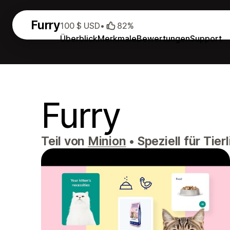
Furry
100 $ USD
•
82%
Überblick
Merkmale
Bewertungen
Support
Furry
Teil von
Minion
•
Speziell für Tier