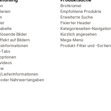
on
Brotkrümel
lerien
Empfohlene Produkte
m
Erweiterte Suche
der
Fixierter Header
abelle
Kategorieseiten-Navigatio
lösende Bilder
Kürzlich angesehen
fekt auf Bildern
Mega-Menü
sinformationen
Produkt-Filter und -Sortie
-Tabs
optionen
videos
ow
/Lieferinformationen
 oder Nährwertangaben