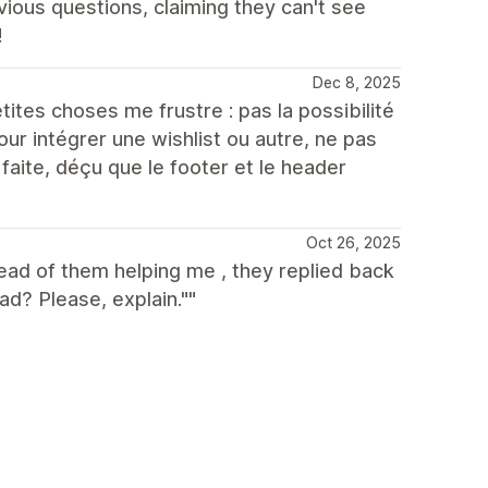
vious questions, claiming they can't see
!
Dec 8, 2025
tes choses me frustre : pas la possibilité
our intégrer une wishlist ou autre, ne pas
aite, déçu que le footer et le header
Oct 26, 2025
tead of them helping me , they replied back
ad? Please, explain.""