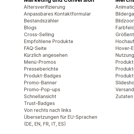
Altersverifizierung
Animati
Anpassbares Kontaktformular
Bilderga
Bestandszähler
Bildzoo
Blogs
Farbfel
Cross-Selling
Größent
Empfohlene Produkte
Hochauf
FAQ-Seite
Hover-Ef
Kürzlich angesehen
Nutzung
Menü-Promos
Produkt
Presseberichte
Produkt
Produkt-Badges
Produkt
Promo-Banner
Slidesh
Promo-Pop-ups
Versand
Schnellansicht
Zutaten
Trust-Badges
Von rechts nach links
Übersetzungen für EU-Sprachen
(DE, EN, FR, IT, ES)