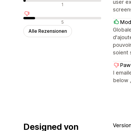
user ex
Neutrale Bewertungen
1
screens
Negative Bewertungen
Mod
5
Globale
Alle Rezensionen
d'ajout
pouvoir
soient 
Paw
I email
below ,
Designed von
Version