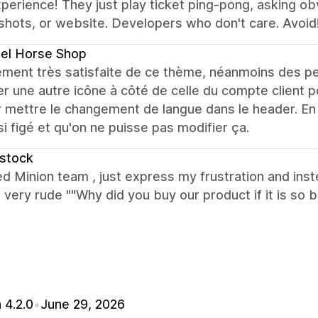
perience! They just play ticket ping-pong, asking ob
hots, or website. Developers who don't care. Avoid
el Horse Shop
ment très satisfaite de ce thème, néanmoins des peti
er une autre icône à côté de celle du compte client p
 mettre le changement de langue dans le header. En f
si figé et qu'on ne puisse pas modifier ça.
stock
ed Minion team , just express my frustration and ins
 very rude ""Why did you buy our product if it is so b
 4.2.0
•
June 29, 2026