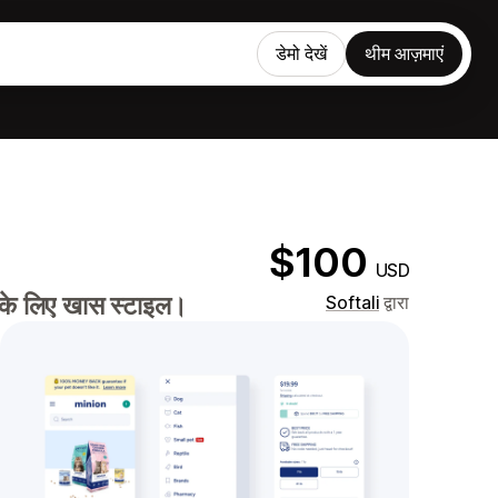
डेमो देखें
थीम आज़माएं
$100
USD
ों के लिए खास स्टाइल।
Softali
द्वारा