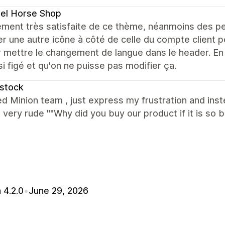
el Horse Shop
ment très satisfaite de ce thème, néanmoins des peti
er une autre icône à côté de celle du compte client p
 mettre le changement de langue dans le header. En f
si figé et qu'on ne puisse pas modifier ça.
stock
ed Minion team , just express my frustration and ins
 very rude ""Why did you buy our product if it is so b
 4.2.0
•
June 29, 2026