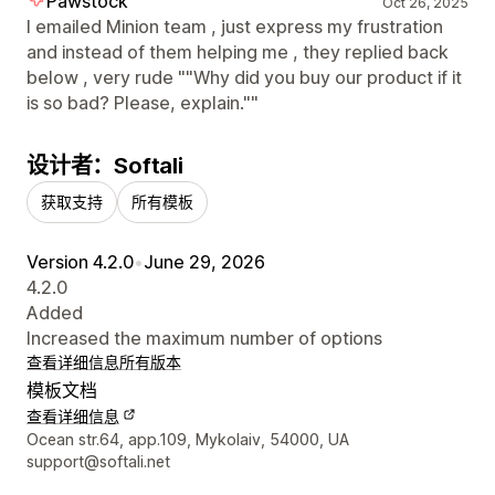
Pawstock
Oct 26, 2025
I emailed Minion team , just express my frustration
and instead of them helping me , they replied back
below , very rude ""Why did you buy our product if it
is so bad? Please, explain.""
设计者：Softali
获取支持
所有模板
Version 4.2.0
•
June 29, 2026
4.2.0
Added
Increased the maximum number of options
查看详细信息
所有版本
模板文档
查看详细信息
设计师联系方式
Ocean str.64, app.109, Mykolaiv, 54000, UA
support@softali.net