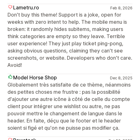
Lametru.ro
Feb 8, 2026
Don't buy this theme! Support is a joke, open for
weeks with zero intent to help. The mobile menu is
broken: it randomly hides subitems, making users
think categories are empty so they leave. Terrible
user experience! They just play ticket ping-pong,
asking obvious questions, claiming they can't see
screenshots, or website. Developers who don't care.
Avoid!
Model Horse Shop
Dec 8, 2025
Globalement très satisfaite de ce thème, néanmoins
des petites choses me frustre : pas la possibilité
d'ajouter une autre icône à côté de celle du compte
client pour intégrer une wishlist ou autre, ne pas
pouvoir mettre le changement de langue dans le
header. En faite, déçu que le footer et le header
soient si figé et qu'on ne puisse pas modifier ça.