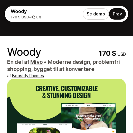
Woody
Se demo
Prøv
170 $ USD
•
0%
Woody
170 $
USD
En del af
Mivo
•
Moderne design, problemfri
shopping, bygget til at konvertere
af
BoostifyThemes