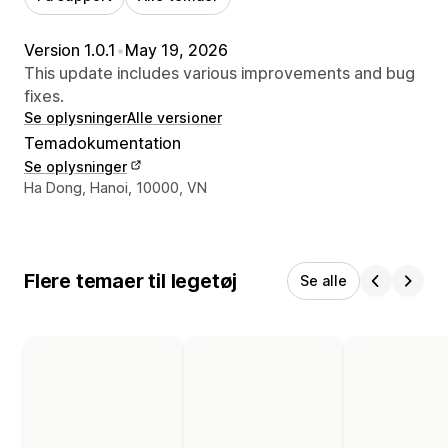
Version 1.0.1
•
May 19, 2026
This update includes various improvements and bug
fixes.
Se oplysninger
Alle versioner
Temadokumentation
Se oplysninger
Se kontaktoplysninger
Ha Dong, Hanoi, 10000, VN
Flere temaer til legetøj
Se alle