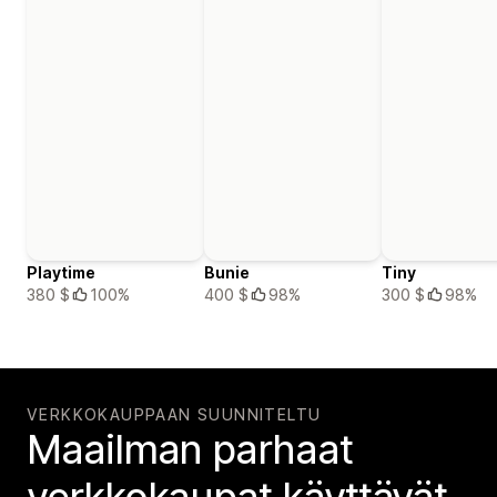
Playtime
Bunie
Tiny
380 $
100%
400 $
98%
300 $
98%
VERKKOKAUPPAAN SUUNNITELTU
Maailman parhaat
verkko­kaupat käyttävät