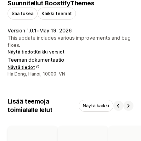
Suunnitellut BoostifyThemes
Saa tukea
Kaikki teemat
Version 1.0.1
•
May 19, 2026
This update includes various improvements and bug
fixes.
Näytä tiedot
Kaikki versiot
Teeman dokumentaatio
Näytä tiedot
Suunnittelijan yhteystiedot
Ha Dong, Hanoi, 10000, VN
Lisää teemoja
Näytä kaikki
toimialalle lelut