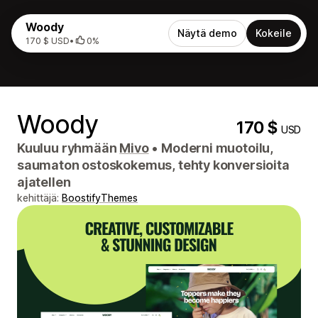
Woody
Näytä demo
Kokeile
170 $ USD
•
0%
Woody
170 $
USD
Kuuluu ryhmään
Mivo
•
Moderni muotoilu,
saumaton ostoskokemus, tehty konversioita
ajatellen
kehittäjä:
BoostifyThemes