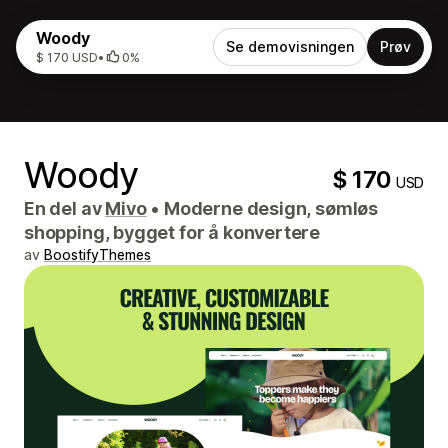
Woody
Se demovisningen
Prøv
$ 170 USD
•
0%
Woody
$ 170
USD
En del av
Mivo
•
Moderne design, sømløs
shopping, bygget for å konvertere
av
BoostifyThemes