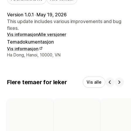
Version 1.0.1
•
May 19, 2026
This update includes various improvements and bug
fixes.
Vis informasjon
Alle versjoner
Temadokumentasjon
Vis informasjon
Designerens kontaktinfo
Ha Dong, Hanoi, 10000, VN
Flere temaer for leker
Vis alle