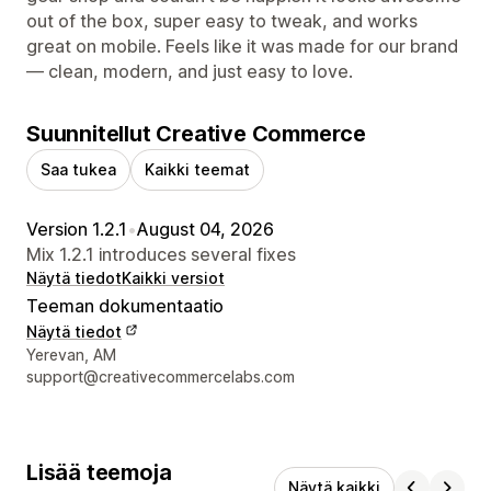
out of the box, super easy to tweak, and works
great on mobile. Feels like it was made for our brand
— clean, modern, and just easy to love.
Suunnitellut Creative Commerce
Saa tukea
Kaikki teemat
Version 1.2.1
•
August 04, 2026
Mix 1.2.1 introduces several fixes
Näytä tiedot
Kaikki versiot
Teeman dokumentaatio
Näytä tiedot
Suunnittelijan yhteystiedot
Yerevan, AM
support@creativecommercelabs.com
Lisää teemoja
Näytä kaikki