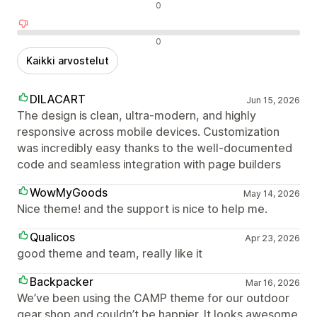
Neutraalit arvostelut
0
Negatiiviset arvostelut
0
Kaikki arvostelut
DILACART
Jun 15, 2026
The design is clean, ultra-modern, and highly
responsive across mobile devices. Customization
was incredibly easy thanks to the well-documented
code and seamless integration with page builders
WowMyGoods
May 14, 2026
Nice theme! and the support is nice to help me.
Qualicos
Apr 23, 2026
good theme and team, really like it
Backpacker
Mar 16, 2026
We’ve been using the CAMP theme for our outdoor
gear shop and couldn’t be happier. It looks awesome