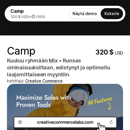
Camp
Näytä demo
Kokeile
320 $ USD
•
100%
Camp
320 $
USD
Kuuluu ryhmään
Mix
•
Runsas
ominaisuuksiltaan, edistynyt ja optimoitu
laajamittaiseen myyntiin.
kehittäjä:
Creative Commerce