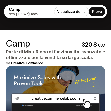
Camp
Visualizza demo
Prova
320 $ USD
•
100%
Camp
320 $
USD
Parte di
Mix
•
Ricco di funzionalità, avanzato e
ottimizzato per la vendita su larga scala.
da
Creative Commerce