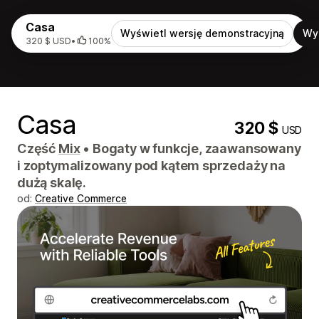
Casa
Wyświetl wersję demonstracyjną
Wy
320 $ USD
•
100%
Casa
320 $
USD
Część
Mix
•
Bogaty w funkcje, zaawansowany
i zoptymalizowany pod kątem sprzedaży na
dużą skalę.
od:
Creative Commerce