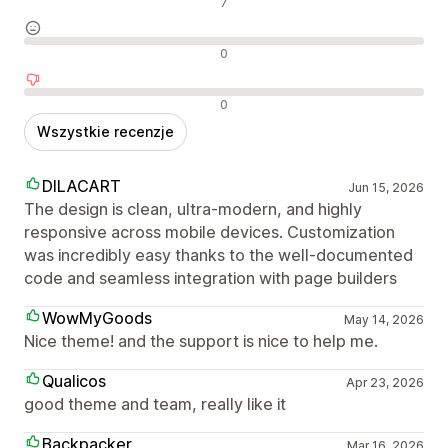
Pozytywne recenzje
7
Neutralne recenzje
0
Negatywne recenzje
0
Wszystkie recenzje
DILACART
Jun 15, 2026
The design is clean, ultra-modern, and highly
responsive across mobile devices. Customization
was incredibly easy thanks to the well-documented
code and seamless integration with page builders
WowMyGoods
May 14, 2026
Nice theme! and the support is nice to help me.
Qualicos
Apr 23, 2026
good theme and team, really like it
Backpacker
Mar 16, 2026