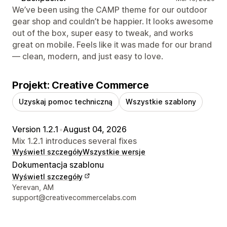
We’ve been using the CAMP theme for our outdoor
gear shop and couldn’t be happier. It looks awesome
out of the box, super easy to tweak, and works
great on mobile. Feels like it was made for our brand
— clean, modern, and just easy to love.
Projekt: Creative Commerce
Uzyskaj pomoc techniczną
Wszystkie szablony
Version 1.2.1
•
August 04, 2026
Mix 1.2.1 introduces several fixes
Wyświetl szczegóły
Wszystkie wersje
Dokumentacja szablonu
Wyświetl szczegóły
Dane kontaktowe projektanta
Yerevan, AM
support@creativecommercelabs.com