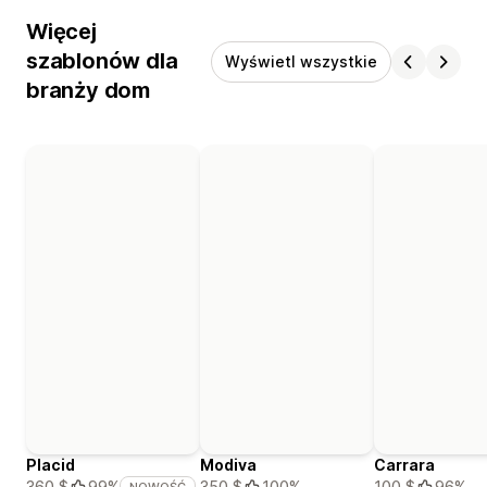
Więcej
szablonów dla
Wyświetl wszystkie
branży dom
Placid
Modiva
Carrara
350 $
100%
100 $
96%
360 $
99%
NOWOŚĆ