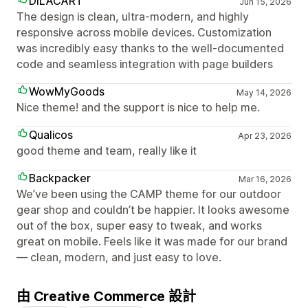
DILACART
Jun 15, 2026
The design is clean, ultra-modern, and highly
responsive across mobile devices. Customization
was incredibly easy thanks to the well-documented
code and seamless integration with page builders
WowMyGoods
May 14, 2026
Nice theme! and the support is nice to help me.
Qualicos
Apr 23, 2026
good theme and team, really like it
Backpacker
Mar 16, 2026
We’ve been using the CAMP theme for our outdoor
gear shop and couldn’t be happier. It looks awesome
out of the box, super easy to tweak, and works
great on mobile. Feels like it was made for our brand
— clean, modern, and just easy to love.
由 Creative Commerce 設計