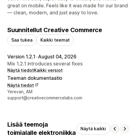
great on mobile. Feels like it was made for our brand
— clean, modern, and just easy to love.
Suunnitellut Creative Commerce
Saa tukea
Kaikki teemat
Version 1.2.1
•
August 04, 2026
Mix 1.2.1 introduces several fixes
Näytä tiedot
Kaikki versiot
Teeman dokumentaatio
Näytä tiedot
Suunnittelijan yhteystiedot
Yerevan, AM
support@creativecommercelabs.com
Lisää teemoja
Näytä kaikki
toimialalle elektroniikka