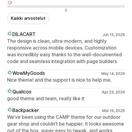
Negatiiviset arvostelut
0
Kaikki arvostelut
DILACART
Jun 15, 2026
The design is clean, ultra-modern, and highly
responsive across mobile devices. Customization
was incredibly easy thanks to the well-documented
code and seamless integration with page builders
WowMyGoods
May 14, 2026
Nice theme! and the support is nice to help me.
Qualicos
Apr 23, 2026
good theme and team, really like it
Backpacker
Mar 16, 2026
We’ve been using the CAMP theme for our outdoor
gear shop and couldn’t be happier. It looks awesome
out of the box, super easy to tweak, and works