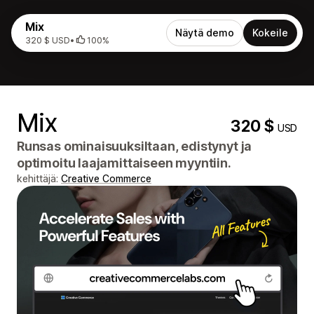
Mix
Näytä demo
Kokeile
320 $ USD
•
100%
Mix
320 $
USD
Runsas ominaisuuksiltaan, edistynyt ja
optimoitu laajamittaiseen myyntiin.
kehittäjä:
Creative Commerce