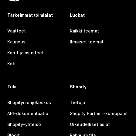
Tärkeimmät toimialat
Luokat
Vaatteet
Kaikki teemat
Kauneus
Ilmaiset teemat
Korut ja asusteet
Koti
Tuki
Shopify
Shopifyn ohjekeskus
Tietoja
API-dokumentaatio
Shopify Partner ‑kumppanit
Shopify-yhteisö
Oikeudelliset asiat
Blogit
Palvelun tila