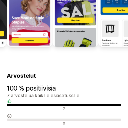
Arvostelut
100 % positiivisia
7 arvostelua kaikille esiasetuksille
Positiiviset arvostelut
7
Neutraalit arvostelut
0