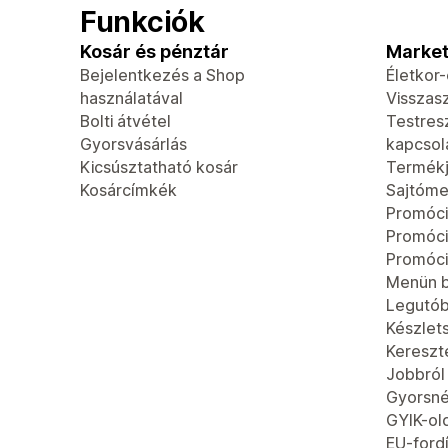
Funkciók
Kosár és pénztár
Market
Bejelentkezés a Shop
Életkor
használatával
Visszas
Bolti átvétel
Testres
Gyorsvásárlás
kapcsola
Kicsúsztatható kosár
Termék
Kosárcímkék
Sajtóme
Promóci
Promóc
Promóci
Menün b
Legutób
Készlet
Kereszt
Jobbról
Gyorsn
GYIK-ol
EU-fordí