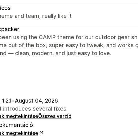
icos
eme and team, really like it
kpacker
een using the CAMP theme for our outdoor gear shop
 out of the box, super easy to tweak, and works gr
nd — clean, modern, and just easy to love.
1.2.1
•
August 04, 2026
.1 introduces several fixes
ek megtekintése
Összes verzió
okumentáció
ek megtekintése