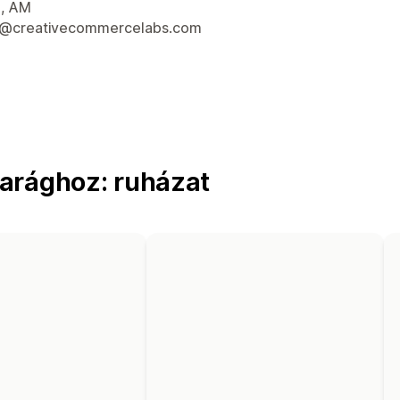
 kapcsolattartási adatai
, AM
t@creativecommercelabs.com
arághoz: ruházat