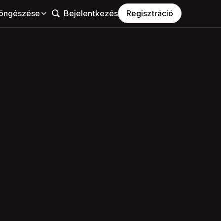
öngészése
Bejelentkezés
Regisztráció