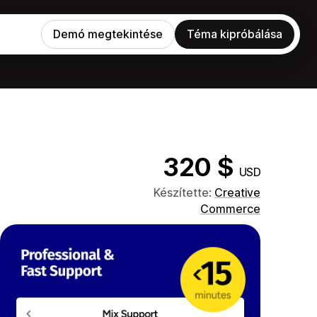
Demó megtekintése
Téma kipróbálása
320 $
USD
e
Készítette:
Creative
Commerce