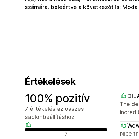
számára, beleértve a következőt is: Moda
Értékelések
100% pozitív
DIL
The des
7 értékelés az összes
incred
sablonbeállításhoz
Wow
Pozitív értékelések
Nice th
7