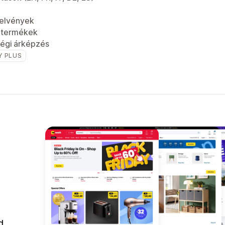
jelvények
t termékek
égi árképzés
Y PLUS
d