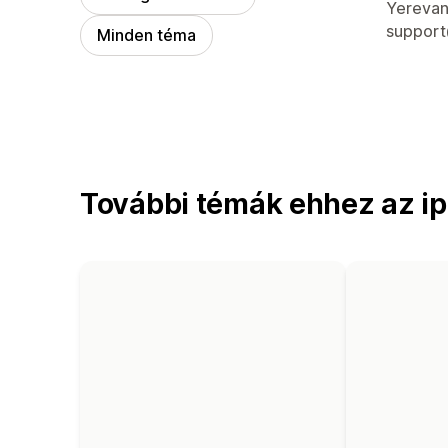
Dizájner
Yerevan
suppor
Minden téma
További témák ehhez az ip