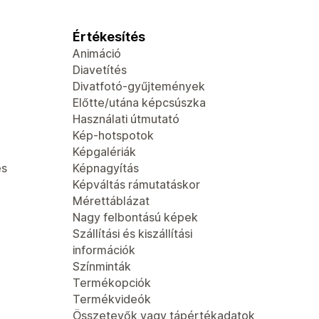
Értékesítés
Animáció
Diavetítés
Divatfotó-gyűjtemények
Előtte/utána képcsúszka
Használati útmutató
Kép-hotspotok
Képgalériák
és
Képnagyítás
Képváltás rámutatáskor
Mérettáblázat
Nagy felbontású képek
Szállítási és kiszállítási
információk
Színminták
Termékopciók
Termékvideók
Összetevők vagy tápértékadatok