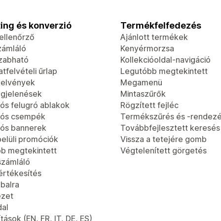
ing és konverzió
Termékfelfedezés
-ellenőrző
Ajánlott termékek
zámláló
Kenyérmorzsa
zabható
Kollekcióoldal-navigáció
tfelvételi űrlap
Legutóbb megtekintett
jelvények
Megamenü
gjelenések
Mintaszűrők
ós felugró ablakok
Rögzített fejléc
iós csempék
Termékszűrés és -rendez
ós bannerek
Továbbfejlesztett keresés
elüli promóciók
Vissza a tetejére gomb
b megtekintett
Végtelenített görgetés
számláló
értékesítés
 balra
ézet
dal
tások (EN, FR, IT, DE, ES)