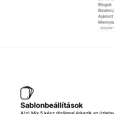
Blogok
Bizalmi 
Ajánlot
Mennyis
SHOPIF
Sablonbeállítások
A(z) Mix 5 kész dizájnnal érkezik az üzlete