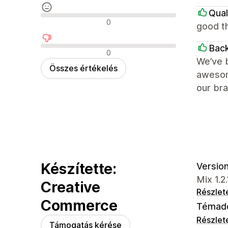
Qual
Semleges értékelések
0
good th
Bac
Negatív értékelések
0
We’ve b
Összes értékelés
awesome
our bra
Készítette:
Version 
Mix 1.2
Creative
Részlet
Commerce
Témad
Részlet
Támogatás kérése