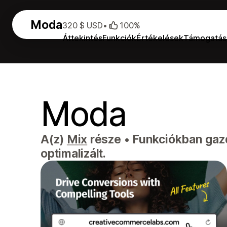
Moda
320 $ USD
•
100%
Áttekintés
Funkciók
Értékelések
Támogatás
Moda
A(z)
Mix
része
•
Funkciókban gazd
optimalizált.